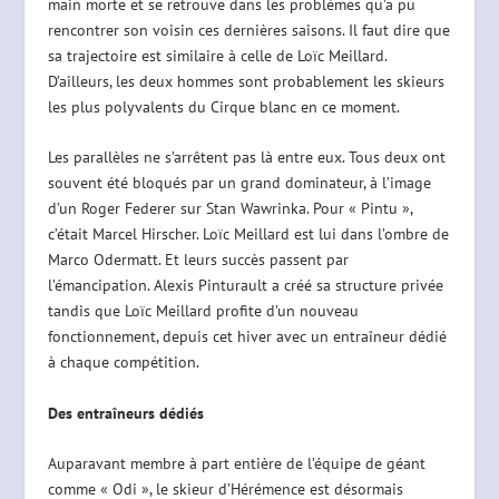
main morte et se retrouve dans les problèmes qu’a pu
rencontrer son voisin ces dernières saisons. Il faut dire que
sa trajectoire est similaire à celle de Loïc Meillard.
D’ailleurs, les deux hommes sont probablement les skieurs
les plus polyvalents du Cirque blanc en ce moment.
Les parallèles ne s’arrêtent pas là entre eux. Tous deux ont
souvent été bloqués par un grand dominateur, à l’image
d’un Roger Federer sur Stan Wawrinka. Pour « Pintu »,
c’était Marcel Hirscher. Loïc Meillard est lui dans l’ombre de
Marco Odermatt. Et leurs succès passent par
l’émancipation. Alexis Pinturault a créé sa structure privée
tandis que Loïc Meillard profite d’un nouveau
fonctionnement, depuis cet hiver avec un entraîneur dédié
à chaque compétition.
Des entraîneurs dédiés
Auparavant membre à part entière de l’équipe de géant
comme « Odi », le skieur d’Hérémence est désormais