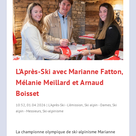
L’Après-Ski avec Marianne Fatton,
Mélanie Meillard et Arnaud
Boisset
10:52, 01.04.2026
|
L'Après-Ski - L'émission
,
Ski alpin - Dames
,
Ski
alpin - Messieurs
,
Ski-alpinisme
La championne olympique de ski-alpinisme Marianne