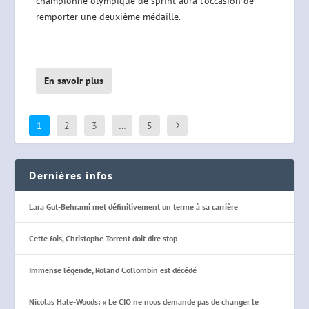
championne olympique de sprint aura l’occasion de
remporter une deuxième médaille.
En savoir plus
1
2
3
…
5
Dernières infos
Lara Gut-Behrami met définitivement un terme à sa carrière
Cette fois, Christophe Torrent doit dire stop
Immense légende, Roland Collombin est décédé
Nicolas Hale-Woods: « Le CIO ne nous demande pas de changer le