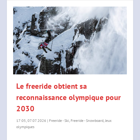
Le freeride obtient sa
reconnaissance olympique pour
2030
17:05, 07.07.2026
|
Freeride - Ski
,
Freeride - Snowboard
,
Jeux
olympiques