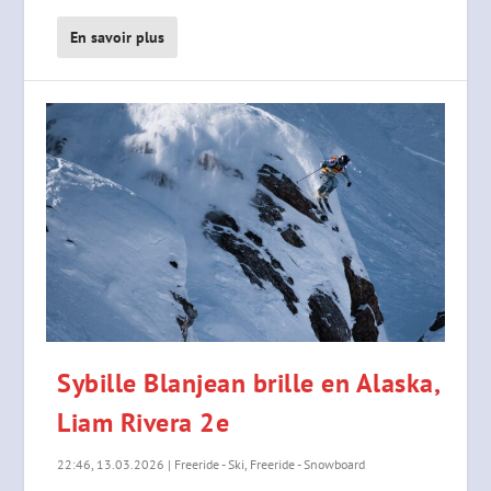
En savoir plus
Sybille Blanjean brille en Alaska,
Liam Rivera 2e
22:46, 13.03.2026
|
Freeride - Ski
,
Freeride - Snowboard