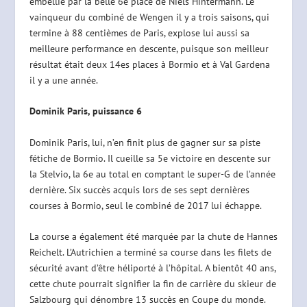
embellie par la belle 6e place de Niels Hintermann. Le
vainqueur du combiné de Wengen il y a trois saisons, qui
termine à 88 centièmes de Paris, explose lui aussi sa
meilleure performance en descente, puisque son meilleur
résultat était deux 14es places à Bormio et à Val Gardena
il y a une année.
Dominik Paris, puissance 6
Dominik Paris, lui, n’en finit plus de gagner sur sa piste
fétiche de Bormio. Il cueille sa 5e victoire en descente sur
la Stelvio, la 6e au total en comptant le super-G de l’année
dernière. Six succès acquis lors de ses sept dernières
courses à Bormio, seul le combiné de 2017 lui échappe.
La course a également été marquée par la chute de Hannes
Reichelt. L’Autrichien a terminé sa course dans les filets de
sécurité avant d’être héliporté à l’hôpital. A bientôt 40 ans,
cette chute pourrait signifier la fin de carrière du skieur de
Salzbourg qui dénombre 13 succès en Coupe du monde.