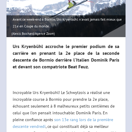
Avant ce week-end à Bormio, Urs Kryenbühl n'avait jamais fait mieux que
21e en Coupe du monde.
(Alexis Boichard/Agence Zoom)
Urs Kryenbühl accroche le premier podium de sa
carrière en prenant la 2e place de la seconde
descente de Bormio derrière l'Italien Dominik Paris
et devant son compatriote Beat Feuz.
Incroyable Urs Kryenbühl! Le Schwytzois a réalisé une
incroyable course à Bormio pour prendre la 2e place,
échouant seulement à 8 malheureux petits centièmes de
celui que l’on pensait intouchable: Dominik Paris. En
pleine confiance après
son 13e rang lors de la première
descente vendredi
, ce qui constituait déjà sa meilleur