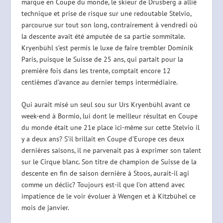
marque en Coupe du monde, le skieur de Drusberg a allié
technique et prise de risque sur une redoutable Stelvio,
parcourue sur tout son long, contrairement à vendredi où
la descente avait été amputée de sa partie sommitale.
Kryenbühl s’est permis le luxe de faire trembler Dominik
Paris, puisque le Suisse de 25 ans, qui partait pour la
première fois dans les trente, comptait encore 12
centièmes d’avance au dernier temps intermédiaire.
Qui aurait misé un seul sou sur Urs Kryenbühl avant ce
week-end à Bormio, lui dont le meilleur résultat en Coupe
du monde était une 21e place ici-même sur cette Stelvio il
y a deux ans? S’il brillait en Coupe d’Europe ces deux
dernières saisons, il ne parvenait pas à exprimer son talent
sur le Cirque blanc. Son titre de champion de Suisse de la
descente en fin de saison dernière à Stoos, aurait-il agi
comme un déclic? Toujours est-il que l’on attend avec
impatience de le voir évoluer à Wengen et à Kitzbühel ce
mois de janvier.