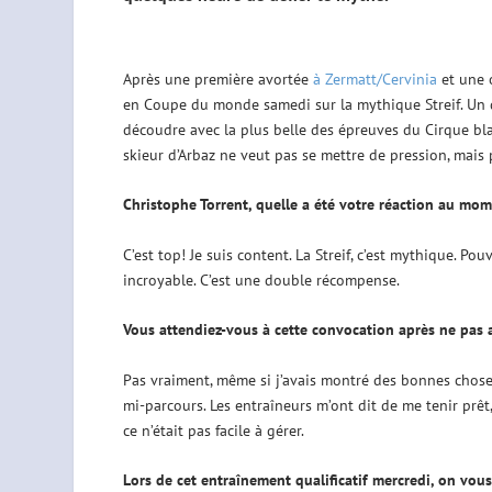
Après une première avortée
à Zermatt/Cervinia
et une 
en Coupe du monde samedi sur la mythique Streif. Un dé
découdre avec la plus belle des épreuves du Cirque blan
skieur d’Arbaz ne veut pas se mettre de pression, mais 
Christophe Torrent, quelle a été votre réaction au mo
C’est top! Je suis content. La Streif, c’est mythique. Po
incroyable. C’est une double récompense.
Vous attendiez-vous à cette convocation après ne pas a
Pas vraiment, même si j’avais montré des bonnes choses 
mi-parcours. Les entraîneurs m’ont dit de me tenir prêt,
ce n’était pas facile à gérer.
Lors de cet entraînement qualificatif mercredi, on vous 