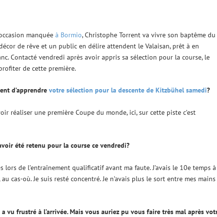
occasion manquée
à Bormio
, Christophe Torrent va vivre son baptême du
cor de rêve et un public en délire attendent le Valaisan, prêt à en
c. Contacté vendredi après avoir appris sa sélection pour la course, le
profiter de cette première.
ment d’apprendre
votre sélection pour la descente de Kitzbühel samedi
?
uvoir réaliser une première Coupe du monde, ici, sur cette piste c’est
voir été retenu pour la course ce vendredi?
lors de l’entraînement qualificatif avant ma faute. J’avais le 10e temps à
 au cas-où. Je suis resté concentré. Je n’avais plus le sort entre mes mains
a vu frustré à l’arrivée. Mais vous auriez pu vous faire très mal après vot