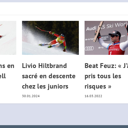
ns en
Livio Hiltbrand
Beat Feuz: « J’
ell
sacré en descente
pris tous les
chez les juniors
risques »
30.01.2024
16.03.2022