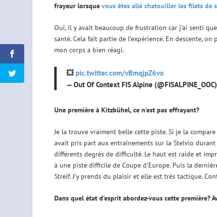
frayeur lorsque
vous êtes allé chatouiller les filets de 
Oui, il y avait beaucoup de frustration car j’ai senti que
santé. Cela fait partie de l’expérience. En descente, on 
mon corps a bien réagi.
💥
pic.twitter.com/vBmqjpZ6vo
— Out Of Context FIS Alpine (@FISALPINE_OOC
Une première à Kitzbühel, ce n’est pas effrayant?
Je la trouve vraiment belle cette piste. Si je la compar
avait pris part aux entraînements sur la Stelvio durant l
différents degrés de difficulté. Le haut est raide et im
à une piste difficile de Coupe d’Europe. Puis la dernièr
Streif. J’y prends du plaisir et elle est très tactique. C
Dans quel état d’esprit abordez-vous cette première? Av