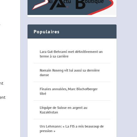
e
Populaires
Lara Gut-Behrami met définitivement un
terme à sa carrière
Romain Roseng vit lui aussi sa dernière
danse
nt
Finales annulées, Marc Bischofberger
titré
lent
L’équipe de Suisse en argent au
Kazakhstan
Urs Lehmann: « La FIS a mis beaucoup de
pression »