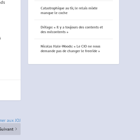
nds
Catastrophique au tir, le relais mixte
manque le coche
Défago: « Il y a toujours des contents et
des mécontents »
s
Nicolas Hale-Woods: « Le CIO ne nous
demande pas de changer le freeride »
mer aux JOJ
Suivant