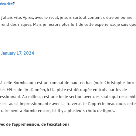
sécurité
?
 j’allais vite. Après, avec le recul, je suis surtout content d’être en bonne
prend des risques. Mais je ressors plus fort de cette expérience, je sais qu
)
January 17, 2024
e à celle Bormio, où c’est un combat de haut en bas (ndlr: Christophe Torre
es Fêtes de fin d’année), ici la piste est découpée en trois parties de
pressionnant. Au milieu, c’est une belle section avec des sauts qui ressemb
e est aussi impressionnante avec la Traverse. Je l’apprécie beaucoup, cette
ontrairement à Bormio encore, ici il y a plusieurs choix de lignes.
ec de l’appréhension, de l’excitation?