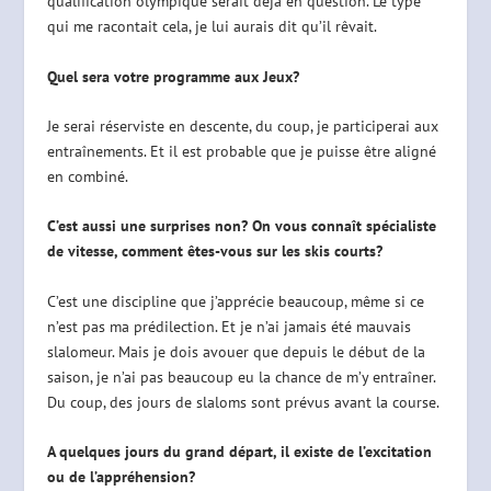
qualification olympique serait déjà en question. Le type
qui me racontait cela, je lui aurais dit qu’il rêvait.
Quel sera votre programme aux Jeux?
Je serai réserviste en descente, du coup, je participerai aux
entraînements. Et il est probable que je puisse être aligné
en combiné.
C’est aussi une surprises non? On vous connaît spécialiste
de vitesse, comment êtes-vous sur les skis courts?
C’est une discipline que j’apprécie beaucoup, même si ce
n’est pas ma prédilection. Et je n’ai jamais été mauvais
slalomeur. Mais je dois avouer que depuis le début de la
saison, je n’ai pas beaucoup eu la chance de m’y entraîner.
Du coup, des jours de slaloms sont prévus avant la course.
A quelques jours du grand départ, il existe de l’excitation
ou de l’appréhension?