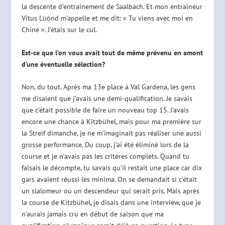
la descente d’entraînement de Saalbach. Et mon entraîneur
Vitus Lüönd m’appelle et me dit: « Tu viens avec moi en
Chine ». J’étais sur le cul.
Est-ce que l’on vous avait tout de même prévenu en amont
d’une éventuelle sélection?
Non, du tout. Après ma 13e place à Val Gardena, les gens
me disaient que j’avais une demi-qualification. Je savais
que c’était possible de faire un nouveau top 15. J’avais
encore une chance à Kitzbühel, mais pour ma première sur
la Streif dimanche, je ne m’imaginait pas réaliser une aussi
grosse performance. Du coup, j’ai été éliminé lors de la
course et je n’avais pas les critères complets. Quand tu
faisais le décompte, tu savais qu’il restait une place car dix
gars avaient réussi les minima. On se demandait si c’était
un slalomeur ou un descendeur qui serait pris. Mais après
la course de Kitzbühel, je disais dans une interview, que je
n’aurais jamais cru en début de saison que ma