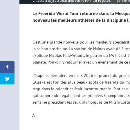
L'Alaska a déjà accueilli trois fois le FWT par le passé.
(Jeremy B
Le Freeride World Tour retourne dans la Mecque 
nouveau les meilleurs athlètes de la discipline l
C’est une grande nouvelle pour les meilleurs spécialist
la saison prochaine. La station de Haines avait déjà accu
explique Nicolas Hale-Woods, le patron du FWT. C’est l’
planète. Pouvoir y retourner avec un événement de ce ni
L’étape se déroulera en mars 2026 et promet du gros 
L’Alaska est l’un des plus beaux spots de freeride du 
stop dans le calendrier était incontournable. L’entier 
qui comprendra également les premiers Championnats d
semaine précédant les Jeux olympiques de Milan/Corti
JT