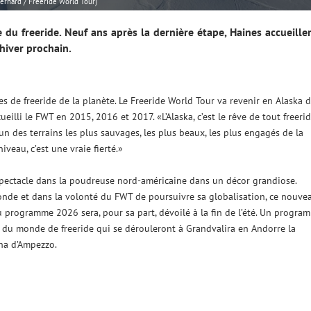
ernard / Freeride World Tour)
du freeride. Neuf ans après la dernière étape, Haines accueille
'hiver prochain.
es de freeride de la planète. Le Freeride World Tour va revenir en Alaska 
eilli le FWT en 2015, 2016 et 2017. «L’Alaska, c’est le rêve de tout freerid
un des terrains les plus sauvages, les plus beaux, les plus engagés de la
veau, c’est une vraie fierté.»
spectacle dans la poudreuse nord-américaine dans un décor grandiose.
monde et dans la volonté du FWT de poursuivre sa globalisation, ce nouve
du programme 2026 sera, pour sa part, dévoilé à la fin de l’été. Un progra
u monde de freeride qui se dérouleront à Grandvalira en Andorre la
na d’Ampezzo.