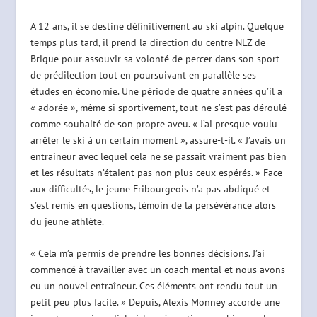
A 12 ans, il se destine définitivement au ski alpin. Quelque
temps plus tard, il prend la direction du centre NLZ de
Brigue pour assouvir sa volonté de percer dans son sport
de prédilection tout en poursuivant en parallèle ses
études en économie. Une période de quatre années qu’il a
« adorée », même si sportivement, tout ne s’est pas déroulé
comme souhaité de son propre aveu. « J’ai presque voulu
arrêter le ski à un certain moment », assure-t-il. « J’avais un
entraîneur avec lequel cela ne se passait vraiment pas bien
et les résultats n’étaient pas non plus ceux espérés. » Face
aux difficultés, le jeune Fribourgeois n’a pas abdiqué et
s’est remis en questions, témoin de la persévérance alors
du jeune athlète.
« Cela m’a permis de prendre les bonnes décisions. J’ai
commencé à travailler avec un coach mental et nous avons
eu un nouvel entraîneur. Ces éléments ont rendu tout un
petit peu plus facile. » Depuis, Alexis Monney accorde une