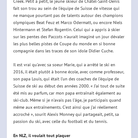
Creek. Petit à petit, le jeune skieur de Châtel-Saint-Denis
fait son trou au sein de l’équipe de Suisse de vitesse qui
ne manque pourtant pas de talents autour des champions
olympiques Beat Feuz et Marco Odermatt, ou encore Niels
Hintermann et Stefan Rogentin. Celui qui a appris à skier
sur les pentes des Paccots n’aurait imaginé un jour dévaler
les plus belles pistes de Coupe du monde en si bonne
compagnie dans les traces de son idole Didier Cuche.
Il est vrai qu’avec sa soeur Marie, qui a arrêté le ski en
2016, il était plutôt à bonne école, avec comme professeur,
son papa Louis, qui était l’un des coaches de l’équipe de
Suisse de ski au début des années 2000. « J’ai tout de suite
été mis au parfum, car mon papa entraînait également au
ski-club. Même si je n’avais pas l’âge, je participais quand
même aux entraînements. C’est ainsi que j’ai réellement
accroché », sourit Alexis Monney qui partageait, petit, sa
passion du ski, avec celle du football et du tennis.
En NLZ, il voulait tout plaquer