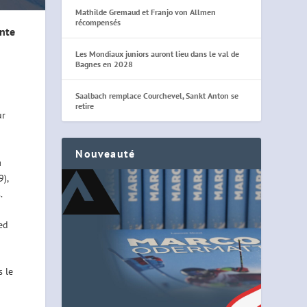
Mathilde Gremaud et Franjo von Allmen
récompensés
ente
Les Mondiaux juniors auront lieu dans le val de
Bagnes en 2028
Saalbach remplace Courchevel, Sankt Anton se
a
retire
ur
Nouveauté
à
),
.
ed
s le