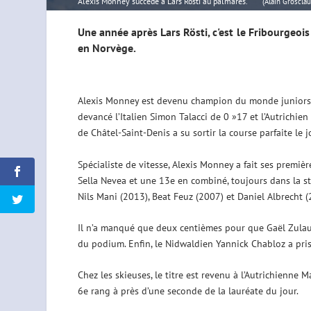
Alexis Monney succède à Lars Rösti au palmarès.
(Alain Groscla
Une année après Lars Rösti, c'est le Fribourgeo
en Norvège.
Alexis Monney est devenu champion du monde juniors d
devancé l’Italien Simon Talacci de 0 »17 et l’Autrichie
de Châtel-Saint-Denis a su sortir la course parfaite le jo
Spécialiste de vitesse, Alexis Monney a fait ses premi
Sella Nevea et une 13e en combiné, toujours dans la sta
Nils Mani (2013), Beat Feuz (2007) et Daniel Albrecht (2
Il n’a manqué que deux centièmes pour que Gaël Zulau
du podium. Enfin, le Nidwaldien Yannick Chabloz a pris
Chez les skieuses, le titre est revenu à l’Autrichienne 
6e rang à près d’une seconde de la lauréate du jour.