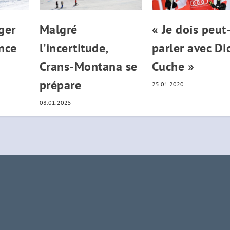
ger
Malgré
« Je dois peut
ence
l’incertitude,
parler avec Di
Crans-Montana se
Cuche »
prépare
25.01.2020
08.01.2025