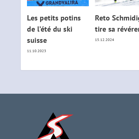
Les petits potins
Reto Schmidi
de l’été du ski
tire sa révér
suisse
15.12.2024
11.10.2023