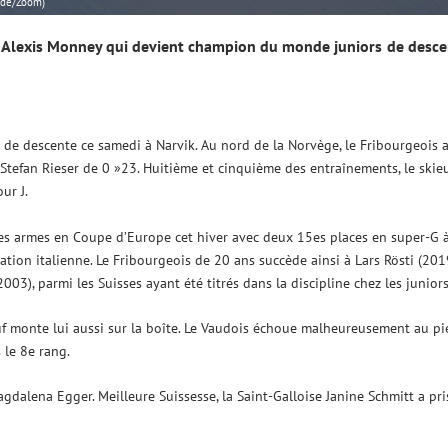
ude/Zoom)
is Alexis Monney qui devient champion du monde juniors de desc
e descente ce samedi à Narvik. Au nord de la Norvège, le Fribourgeois 
n Stefan Rieser de 0 »23. Huitième et cinquième des entraînements, le skie
ur J.
ères armes en Coupe d’Europe cet hiver avec deux 15es places en super-G 
tion italienne. Le Fribourgeois de 20 ans succède ainsi à Lars Rösti (2019
003), parmi les Suisses ayant été titrés dans la discipline chez les juniors
f monte lui aussi sur la boîte. Le Vaudois échoue malheureusement au pi
 le 8e rang.
Magdalena Egger. Meilleure Suissesse, la Saint-Galloise Janine Schmitt a pri