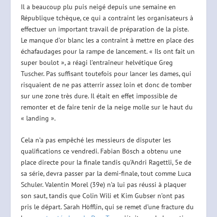
Il a beaucoup plu puis neigé depuis une semaine en
République tchèque, ce qui a contraint les organisateurs à
effectuer un important travail de préparation de la piste.
Le manque d’or blanc les a contraint à mettre en place des
échafaudages pour la rampe de lancement. « Ils ont fait un
super boulot », a réagi l’entraîneur helvétique Greg
Tuscher. Pas suffisant toutefois pour lancer les dames, qui
risquaient de ne pas atterrir assez loin et donc de tomber
sur une zone très dure. Il était en effet impossible de
remonter et de faire tenir de la neige molle sur le haut du
« landing ».
Cela n’a pas empêché les messieurs de disputer les
qualifications ce vendredi. Fabian Bösch a obtenu une
place directe pour la finale tandis qu’Andri Ragettli, 5e de
sa série, devra passer par la demi-finale, tout comme Luca
Schuler. Valentin Morel (39e) n’a lui pas réussi à plaquer
son saut, tandis que Colin Wili et Kim Gubser n’ont pas
pris le départ. Sarah Höfflin, qui se remet d’une fracture du