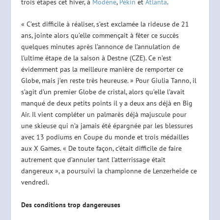
trois étapes cet hiver, à
Modène
,
Pékin
et
Atlanta
.
« C’est difficile à réaliser, s’est exclamée la rideuse de 21
ans, jointe alors qu’elle commençait à fêter ce succès
quelques minutes après l’annonce de l’annulation de
l’ultime étape de la saison à Destne (CZE). Ce n’est
évidemment pas la meilleure manière de remporter ce
Globe, mais j’en reste très heureuse. » Pour Giulia Tanno, il
s’agit d’un premier Globe de cristal, alors qu’elle l’avait
manqué de deux petits points il y a deux ans déjà en Big
Air. Il vient compléter un palmarès déjà majuscule pour
une skieuse qui n’a jamais été épargnée par les blessures
avec 13 podiums en Coupe du monde et trois médailles
aux X Games. « De toute façon, c’était difficile de faire
autrement que d’annuler tant l’atterrissage était
dangereux », a poursuivi la championne de Lenzerheide ce
vendredi.
Des conditions trop dangereuses