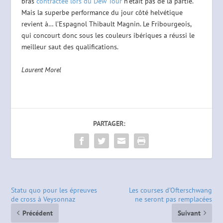
bras
contractée lors du Dew Tour
n’était pas de la partie.
Mais la superbe performance du jour côté helvétique
revient à… l’Espagnol Thibault Magnin. Le Fribourgeois,
qui concourt donc sous les couleurs ibériques a réussi le
meilleur saut des qualifications.
Laurent Morel
PARTAGER:
Statu quo pour les épreuves
Les courses d’Ofterschwang
de cross à Veysonnaz
ne seront pas remplacées
Précédent
Suivant