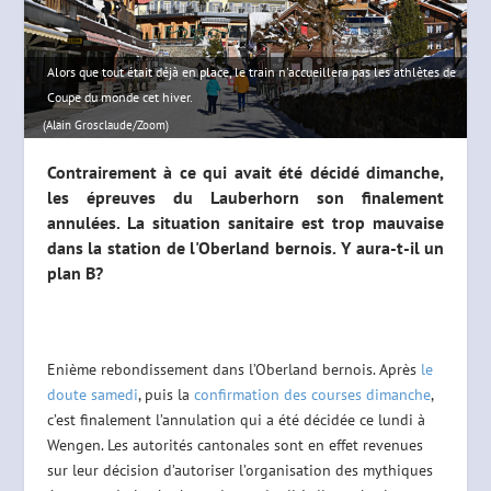
Alors que tout était déjà en place, le train n'accueillera pas les athlètes de
Coupe du monde cet hiver.
(Alain Grosclaude/Zoom)
Contrairement à ce qui avait été décidé dimanche,
les épreuves du Lauberhorn son finalement
annulées. La situation sanitaire est trop mauvaise
dans la station de l'Oberland bernois. Y aura-t-il un
plan B?
Enième rebondissement dans l’Oberland bernois. Après
le
doute samedi
, puis la
confirmation des courses dimanche
,
c’est finalement l’annulation qui a été décidée ce lundi à
Wengen. Les autorités cantonales sont en effet revenues
sur leur décision d’autoriser l’organisation des mythiques