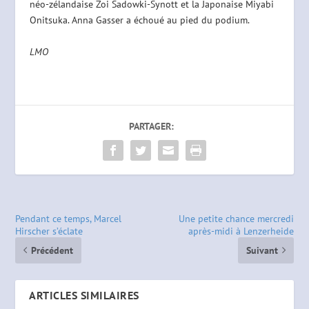
néo-zélandaise Zoi Sadowki-Synott et la Japonaise Miyabi
Onitsuka. Anna Gasser a échoué au pied du podium.
LMO
PARTAGER:
Pendant ce temps, Marcel
Une petite chance mercredi
Hirscher s’éclate
après-midi à Lenzerheide
Précédent
Suivant
ARTICLES SIMILAIRES