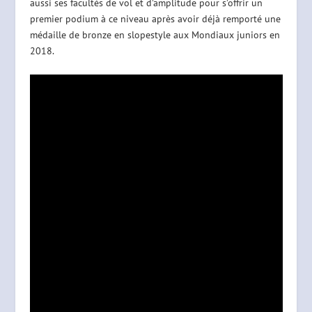
aussi ses facultés de vol et d’amplitude pour s’offrir un
premier podium à ce niveau après avoir déjà remporté une
médaille de bronze en slopestyle aux Mondiaux juniors en
2018.