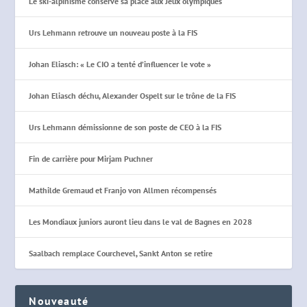
Le ski-alpinisme conserve sa place aux Jeux olympiques
Urs Lehmann retrouve un nouveau poste à la FIS
Johan Eliasch: « Le CIO a tenté d’influencer le vote »
Johan Eliasch déchu, Alexander Ospelt sur le trône de la FIS
Urs Lehmann démissionne de son poste de CEO à la FIS
Fin de carrière pour Mirjam Puchner
Mathilde Gremaud et Franjo von Allmen récompensés
Les Mondiaux juniors auront lieu dans le val de Bagnes en 2028
Saalbach remplace Courchevel, Sankt Anton se retire
Nouveauté