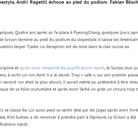
opestyle, Andri Ragettli échoue au pied du podium. Fabian Bösc
ympiques. Quatre ans après sa 7e place à PyeongChang, quelques jours apr
 le Grison termine au pied du podium du slopestyle. Il laisse les Américai
uédois Jesper Tjader. La déception est de mise dans le clan suisse au
scipline et
après avoir remporté les qualifications mardi
, le Suisse, tout ju
u à sortir un run dont il a le secret. Trop « safe », sur son premier passa
on second run était le plus abouti, il aurait même pu prétendre à être mie
nque de sa folie coutumière et après avoir lâché un grab un chouïa trop t
se classe 6e. Lui aussi peut se sentir lésé par les juges après avoir livr
nale, Kim Gubser a dû renoncer à prendre part à l’épreuve. Le Grison a été
fications mardi.