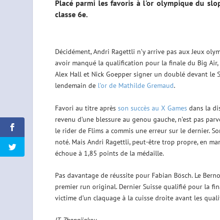
Placé parmi les favoris à l'or olympique du sl
classe 6e.
Décidément, Andri Ragettli n’y arrive pas aux Jeux ol
avoir manqué la qualification pour la finale du Big Air,
Alex Hall et Nick Goepper signer un doublé devant le S
lendemain de
l’or de Mathilde Gremaud
.
Favori au titre après
son succès au X Games
dans la di
revenu d’une blessure au genou gauche, n’est pas parven
le rider de Flims a commis une erreur sur le dernier. S
noté. Mais Andri Ragettli, peut-être trop propre, en ma
échoue à 1,85 points de la médaille.
Pas davantage de réussite pour Fabian Bösch. Le Bernois 
premier run original. Dernier Suisse qualifié pour la fi
victime d’un claquage à la cuisse droite avant les quali