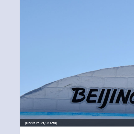
(Maeva Pellet/SkiActu)