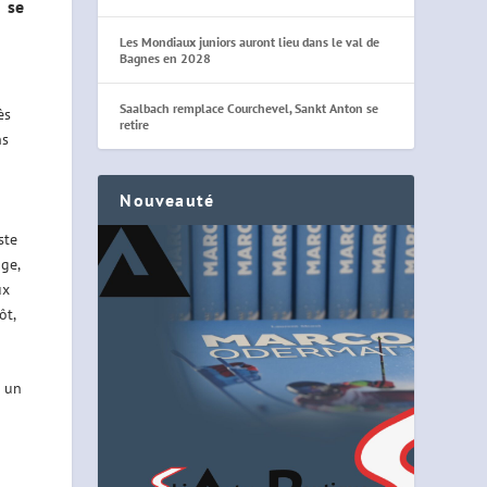
h se
Les Mondiaux juniors auront lieu dans le val de
Bagnes en 2028
Saalbach remplace Courchevel, Sankt Anton se
ès
retire
ns
Nouveauté
ste
ge,
ux
ôt,
é un