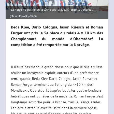
La neige n'a pas rendu la tâche des relayeurs facile ce vendredi.
(Millo Moravski/Zoom)
Beda Klee, Dario Cologna, Jason Rüesch et Roman
Furger ont pris la 5e place du relais 4 x 10 km des
Championnats du monde d'Oberstdorf. La
compétition a été remportée par la Norvège.
Il n’aura pas manqué grand-chose pour que le relais suisse
réalise un incroyable exploit. Auteurs d’une performance
remarquable, Beda Klee, Dario Cologna, Jason Rüesch et
Roman Furger terminent au 5e rang du 4×10 km des
Mondiaux d’Oberstdorf. Jusqu’au bout, les quatre fondeurs
helvétiques ont pu rêver de la médaille. Roman Furger s’est
longtemps accroché pour le bronze, mais le Français Jules
Lapierre a attaqué avec réussite dans la dernière bosse.
Malgré un gros baroud d’honneur dans les derniers