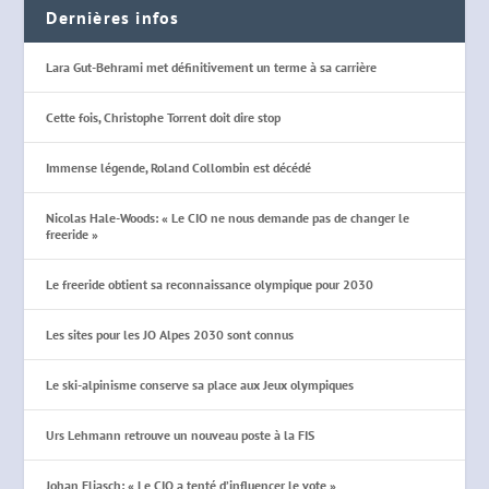
Dernières infos
Lara Gut-Behrami met définitivement un terme à sa carrière
Cette fois, Christophe Torrent doit dire stop
Immense légende, Roland Collombin est décédé
Nicolas Hale-Woods: « Le CIO ne nous demande pas de changer le
freeride »
Le freeride obtient sa reconnaissance olympique pour 2030
Les sites pour les JO Alpes 2030 sont connus
Le ski-alpinisme conserve sa place aux Jeux olympiques
Urs Lehmann retrouve un nouveau poste à la FIS
Johan Eliasch: « Le CIO a tenté d’influencer le vote »