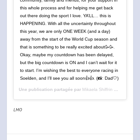
this whole process and for helping me get back
out there doing the sport I love. YA’LL… this is
HAPPENING. With all the uncertainty throughout
this year, we are only ONE WEEK (and a day)
away from the start of the World Cup season and
that is something to be really excited about🥳🥳.
Okay, maybe my countdown has been delayed,
but the big countdown is ON and I can’t wait for it
to start. I’m wishing the best to everyone racing in
Soelden, and I’ll see you all soon👍👍. (📸: Dad🤍)
Une publication partagée par
Mikaela Shiffrin ⛷💨
(@mikael
LMO