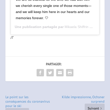
we cherish every single one of those moments—
and we will keep him here in our hearts and our
memories forever. 🤍
Une publication partagée par
Mikaela Shiffrin ⛷💨
(@mikael
JT
PARTAGER:
Le point sur les
Kilde impressionne, Ochsner
conséquences du coronavirus
surprend
pour le ski
Suivant