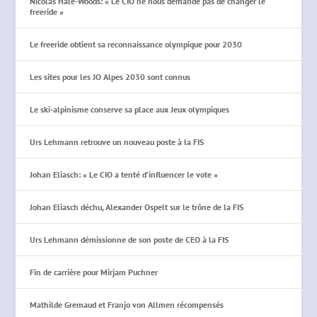
Nicolas Hale-Woods: « Le CIO ne nous demande pas de changer le
freeride »
Le freeride obtient sa reconnaissance olympique pour 2030
Les sites pour les JO Alpes 2030 sont connus
Le ski-alpinisme conserve sa place aux Jeux olympiques
Urs Lehmann retrouve un nouveau poste à la FIS
Johan Eliasch: « Le CIO a tenté d’influencer le vote »
Johan Eliasch déchu, Alexander Ospelt sur le trône de la FIS
Urs Lehmann démissionne de son poste de CEO à la FIS
Fin de carrière pour Mirjam Puchner
Mathilde Gremaud et Franjo von Allmen récompensés