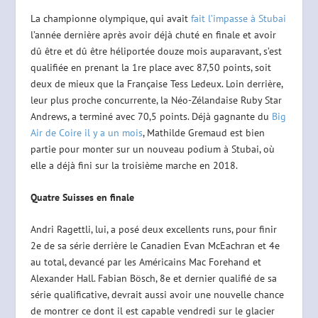
La championne olympique, qui avait
fait l’impasse à Stubai
l’année dernière après avoir déjà chuté en finale et avoir
dû être et dû être héliportée douze mois auparavant, s’est
qualifiée en prenant la 1re place avec 87,50 points, soit
deux de mieux que la Française Tess Ledeux. Loin derrière,
leur plus proche concurrente, la Néo-Zélandaise Ruby Star
Andrews, a terminé avec 70,5 points. Déjà gagnante du
Big
Air de Coire il y a un mois
, Mathilde Gremaud est bien
partie pour monter sur un nouveau podium à Stubai, où
elle a déjà fini sur la troisième marche en 2018.
Quatre Suisses en finale
Andri Ragettli, lui, a posé deux excellents runs, pour finir
2e de sa série derrière le Canadien Evan McEachran et 4e
au total, devancé par les Américains Mac Forehand et
Alexander Hall. Fabian Bösch, 8e et dernier qualifié de sa
série qualificative, devrait aussi avoir une nouvelle chance
de montrer ce dont il est capable vendredi sur le glacier