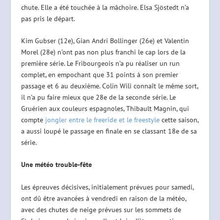
chute. Elle a été touchée à la mâchoire. Elsa Sjöstedt n’a
pas pris le départ.
Kim Gubser (12e), Gian Andri Bollinger (26e) et Valentin
Morel (28e) n’ont pas non plus franchi le cap lors de la
première série. Le Fribourgeois n’a pu réaliser un run
complet, en empochant que 31 points à son premier
passage et 6 au deuxième. Colin Wili connaît le même sort,
il n’a pu faire mieux que 28e de la seconde série. Le
Gruérien aux couleurs espagnoles, Thibault Magnin, qui
compte
jongler entre le freeride et le freestyle
cette saison,
a aussi loupé le passage en finale en se classant 18e de sa
série.
Une météo trouble-fête
Les épreuves décisives, initialement prévues pour samedi,
ont dû être avancées à vendredi en raison de la météo,
avec des chutes de neige prévues sur les sommets de