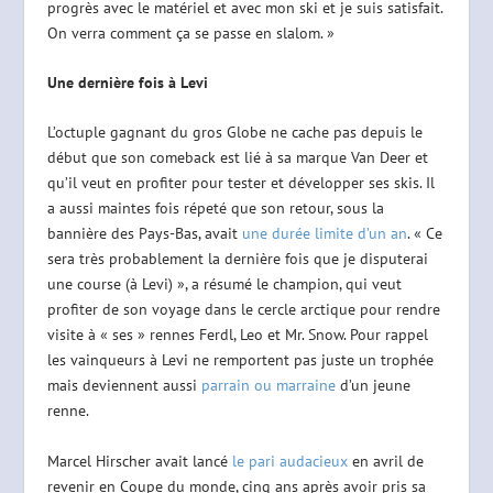
progrès avec le matériel et avec mon ski et je suis satisfait.
On verra comment ça se passe en slalom. »
Une dernière fois à Levi
L’octuple gagnant du gros Globe ne cache pas depuis le
début que son comeback est lié à sa marque Van Deer et
qu’il veut en profiter pour tester et développer ses skis. Il
a aussi maintes fois répeté que son retour, sous la
bannière des Pays-Bas, avait
une durée limite d’un an
. « Ce
sera très probablement la dernière fois que je disputerai
une course (à Levi) », a résumé le champion, qui veut
profiter de son voyage dans le cercle arctique pour rendre
visite à « ses » rennes Ferdl, Leo et Mr. Snow. Pour rappel
les vainqueurs à Levi ne remportent pas juste un trophée
mais deviennent aussi
parrain ou marraine
d’un jeune
renne.
Marcel Hirscher avait lancé
le pari audacieux
en avril de
revenir en Coupe du monde, cinq ans après avoir pris sa