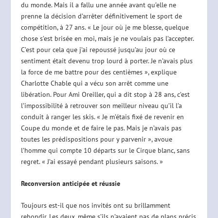
du monde. Mais il a fallu une année avant qu’elle ne
prenne la décision d’arrêter définitivement le sport de
compétition, à 27 ans. « Le jour où je me blesse, quelque
chose s’est brisée en moi, mais je ne voulais pas l’accepter.
C’est pour cela que j’ai repoussé jusqu’au jour où ce
sentiment était devenu trop lourd à porter. Je n’avais plus
la force de me battre pour des centièmes », explique
Charlotte Chable qui a vécu son arrêt comme une
libération. Pour Ami Oreiller, qui a dit stop à 28 ans, c’est
l’impossibilité à retrouver son meilleur niveau qu’il l’a
conduit à ranger les skis. « Je m’étais fixé de revenir en
Coupe du monde et de faire le pas. Mais je n’avais pas
toutes les prédispositions pour y parvenir », avoue
l’homme qui compte 10 départs sur le Cirque blanc, sans
regret. « J’ai essayé pendant plusieurs saisons. »
Reconversion anticipée et réussie
Toujours est-il que nos invités ont su brillamment
rebondir. Les deux, même s’ils n’avaient pas de plans précis,