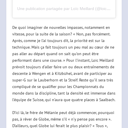
Une publication partagée par Loïc Meillard (@loicmeillard)
De quoi imaginer de nouvelles impasses, notamment en
vitesse, pour la suite de la saison? « Non, pas forcément.
Après, comme je l’ai toujours dit, la priorité est sur la
technique. Mais ça fait toujours un peu mal au cœur de ne
pas aller au départ quand on sait qu’on peut être
performant dans une course. » Pour l’instant, Loïc Meillard
prévoit toujours d’aller faire un ou deux entraînements de
descente à Wengen et à Kitzbühel, avant de participer au
super-G sur le Lauberhorn et la Streif. Reste qu’il sera très
compliqué de se qualifier pour les Championnats du
monde dans la discipline, tant la densité est immense dans
l’équipe de Suisse, qui n’aura que quatre places à Saalbach.
D’ici là, le frère de Mélanie peut déjà commencer, pourquoi
pas, à rêver de Globe, même s’il « n’y pense pas encore ».
D’ailleurs, quel Globe lui ferait le plus plaisir? « Tous »,