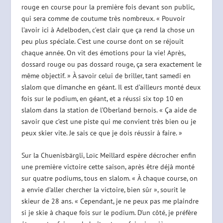
rouge en course pour la première fois devant son public,
qui sera comme de coutume très nombreux. « Pouvoir
l’avoir ici à Adelboden, c’est clair que ça rend la chose un
peu plus spéciale. C’est une course dont on se réjouit
chaque année. On vit des émotions pour la vie! Après,
dossard rouge ou pas dossard rouge, ça sera exactement le
même objectif. » À savoir celui de briller, tant samedi en
slalom que dimanche en géant. Il est d’ailleurs monté deux
fois sur le podium, en géant, et a réussi six top 10 en
slalom dans la station de l’Oberland bernois. « Ça aide de
savoir que c’est une piste qui me convient très bien ou je
peux skier vite. Je sais ce que je dois réussir à faire. »
Sur la Chuenisbärgli, Loïc Meillard espère décrocher enfin
une première victoire cette saison, après être déjà monté
sur quatre podiums, tous en slalom. « À chaque course, on
a envie d’aller chercher la victoire, bien sûr », sourit le
skieur de 28 ans. « Cependant, je ne peux pas me plaindre
si je skie à chaque fois sur le podium. D’un côté, je préfère