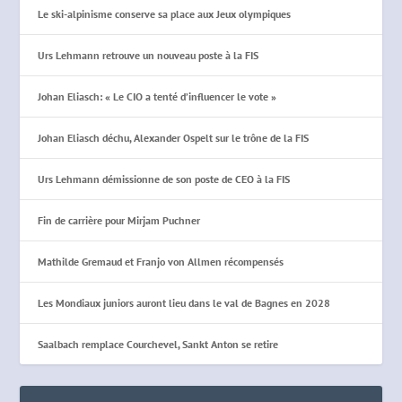
Le ski-alpinisme conserve sa place aux Jeux olympiques
Urs Lehmann retrouve un nouveau poste à la FIS
Johan Eliasch: « Le CIO a tenté d’influencer le vote »
Johan Eliasch déchu, Alexander Ospelt sur le trône de la FIS
Urs Lehmann démissionne de son poste de CEO à la FIS
Fin de carrière pour Mirjam Puchner
Mathilde Gremaud et Franjo von Allmen récompensés
Les Mondiaux juniors auront lieu dans le val de Bagnes en 2028
Saalbach remplace Courchevel, Sankt Anton se retire