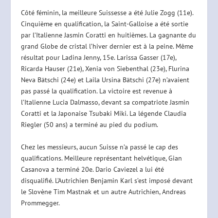
Côté féminin, la meilleure Suissesse a été Julie Zogg (11e).
Cinquième en qualification, la Saint-Galloise a été sortie
par l’Italienne Jasmin Coratti en huitièmes. La gagnante du
grand Globe de cristal l’hiver dernier est à la peine. Même
résultat pour Ladina Jenny, 15e. Larissa Gasser (17e),
Ricarda Hauser (21e), Xenia von Siebenthal (23e), Flurina
Neva Bätschi (24e) et Laila Ursina Bätschi (27e) n’avaient
pas passé la qualification. La victoire est revenue à
l’Italienne Lucia Dalmasso, devant sa compatriote Jasmin
Coratti et la Japonaise Tsubaki Miki. La légende Claudia
Riegler (50 ans) a terminé au pied du podium.
Chez les messieurs, aucun Suisse n’a passé le cap des
qualifications. Meilleure représentant helvétique, Gian
Casanova a terminé 20e. Dario Caviezel a lui été
disqualifié. L’Autrichien Benjamin Karl s’est imposé devant
le Slovène Tim Mastnak et un autre Autrichien, Andreas
Prommegger.