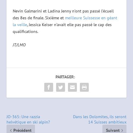
Nevin Galmarini et Ladina Jenny n’ont pas passé l’écueil
des 8es de finale. Sixième et
meilleure Suissesse en géant
la veille
, Jessica Keiser n’avait elle pas passé le cap des
qualifications.
JT/LMO
PARTAGER:
JO-365: Une razzia
Dans les Dolomites, ils seront
helvétique en ski alpin?
14 Suisses ambitieux
Précédent
Suivant