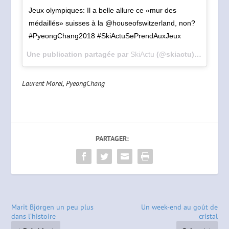
Jeux olympiques: Il a belle allure ce «mur des
médaillés» suisses à la @houseofswitzerland, non?
#PyeongChang2018 #SkiActuSePrendAuxJeux
Une publication partagée par
SkiActu
(@skiactu) le
25 Févr
Laurent Morel, PyeongChang
PARTAGER:
Marit Björgen un peu plus
Un week-end au goût de
dans l’histoire
cristal