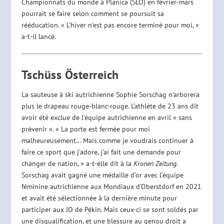
Championnats du monde à Planica (SLO) en février-mars
pourrait se faire selon comment se poursuit sa
rééducation. « L’hiver n’est pas encore terminé pour moi, »
a-t-il lancé.
Tschüss Österreich
La sauteuse à ski autrichienne Sophie Sorschag n’arborera
plus le drapeau rouge-blanc-rouge. L’athlète de 23 ans dit
avoir été exclue de l’équipe autrichienne en avril « sans
prévenir ». « La porte est fermée pour moi
malheureusement… Mais comme je voudrais continuer à
faire ce sport que j’adore, j’ai fait une demande pour
changer de nation, » a-t-elle dit à la
Kronen Zeitung
.
Sorschag avait gagné une médaille d’or avec l’équipe
féminine autrichienne aux Mondiaux d’Oberstdorf en 2021
et avait été sélectionnée à la dernière minute pour
participer aux JO de Pékin. Mais ceux-ci se sont soldés par
une disqualification, et une blessure au genou droit a