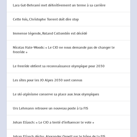
Lara Gut-Behrami met définitivement un terme à sa carrière
Cette fois, Christophe Torrent doit dire stop
Immense légende, Roland Collombin est décédé
Nicolas Hale-Woods: « Le CIO ne nous demande pas de changer le
freeride »
Le freeride obtient sa reconnaissance olympique pour 2030
Les sites pour les JO Alpes 2030 sont connus
Le ski-alpinisme conserve sa place aux Jeux olympiques
Urs Lehmann retrouve un nouveau poste à la FIS
Johan Eliasch: « Le CIO a tenté d’influencer le vote »
Johan Eliasch déchu, Alexander Ospelt sur le trône de la FIS