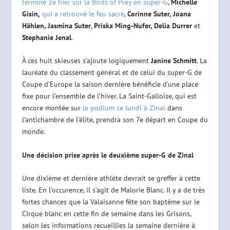
terminé 2e hier sur la Birds of Prey en super-G
,
Michelle
Gisin,
qui a retrouvé le feu sacré
,
Corinne Suter, Joana
Hählen, Jasmina Suter
,
Priska Ming-Nufer, Delia Durrer
et
Stephanie Jenal
.
À ces huit skieuses s’ajoute logiquement
Janine Schmitt
. La
lauréate du classement général et de celui du super-G de
Coupe d’Europe la saison dernière bénéficie d’une place
fixe pour l’ensemble de l’hiver. La Saint-Galloise, qui est
encore montée sur
le podium ce lundi à Zinal
dans
l’antichambre de l’élite, prendra son 7e départ en Coupe du
monde.
Une décision prise après le deuxième super-G de Zinal
Une dixième et dernière athlète devrait se greffer à cette
liste. En l’occurence, il s’agit de Malorie Blanc. Il y a de très
fortes chances que la Valaisanne fête son baptême sur le
Cirque blanc en cette fin de semaine dans les Grisons,
selon les informations recueillies la semaine dernière à