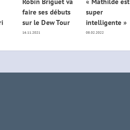
Robin Briguet va
« Mathilde est
faire ses débuts
super
ri
sur le Dew Tour
intelligente »
16.11.2021
08.02.2022