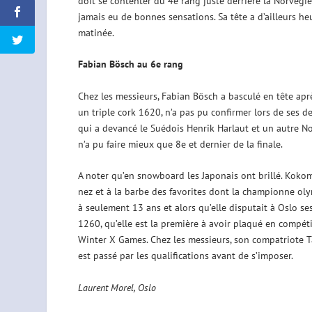
doit se contenter du 4e rang juste derrière la Norvégien
jamais eu de bonnes sensations. Sa tête a d’ailleurs heu
matinée.
Fabian Bösch au 6e rang
Chez les messieurs, Fabian Bösch a basculé en tête aprè
un triple cork 1620, n’a pas pu confirmer lors de ses de
qui a devancé le Suédois Henrik Harlaut et un autre Norv
n’a pu faire mieux que 8e et dernier de la finale.
A noter qu’en snowboard les Japonais ont brillé. Kokom
nez et à la barbe des favorites dont la championne ol
à seulement 13 ans et alors qu’elle disputait à Oslo se
1260, qu’elle est la première à avoir plaqué en compéti
Winter X Games. Chez les messieurs, son compatriote Ta
est passé par les qualifications avant de s’imposer.
Laurent Morel, Oslo