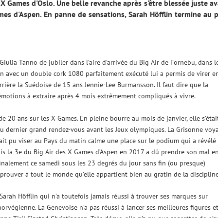
 X Games d'Oslo. Une belle revanche après s'être blessée juste a
s d'Aspen. En panne de sensations, Sarah Höfflin termine au p
ulia Tanno de jubiler dans l’aire d’arrivée du Big Air de Fornebu, dans l
n avec un double cork 1080 parfaitement exécuté lui a permis de virer e
derrière la Suédoise de 15 ans Jennie-Lee Burmansson. Il faut dire que la
émotions à extraire après 4 mois extrêmement compliqués à vivre.
de 20 ans sur les X Games. En pleine bourre au mois de janvier, elle s’étai
du dernier grand rendez-vous avant les Jeux olympiques. La Grisonne voya
rait pu viser au Pays du matin calme une place sur le podium qui a révélé
is la 3e du Big Air des X Games d’Aspen en 2017 a dû prendre son mal e
 finalement ce samedi sous les 23 degrés du jour sans fin (ou presque)
prouver à tout le monde qu’elle appartient bien au gratin de la discipline
arah Höfflin qui n’a toutefois jamais réussi à trouver ses marques sur
orvégienne. La Genevoise n’a pas réussi à lancer ses meilleures figures e