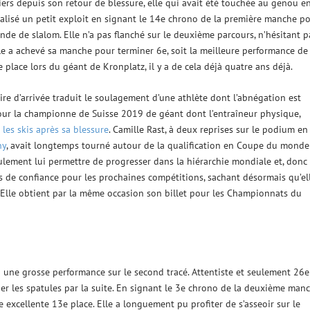
iers depuis son retour de blessure, elle qui avait été touchée au genou e
réalisé un petit exploit en signant le 14e chrono de la première manche p
de de slalom. Elle n’a pas flanché sur le deuxième parcours, n’hésitant p
elle a achevé sa manche pour terminer 6e, soit la meilleure performance de
e place lors du géant de Kronplatz, il y a de cela déjà quatre ans déjà.
aire d’arrivée traduit le soulagement d’une athlète dont l’abnégation est
pour la championne de Suisse 2019 de géant dont l’entraîneur physique,
 les skis après sa blessure
. Camille Rast, à deux reprises sur le podium en
ny
, avait longtemps tourné autour de la qualification en Coupe du monde
ulement lui permettre de progresser dans la hiérarchie mondiale et, donc
s de confiance pour les prochaines compétitions, sachant désormais qu’el
. Elle obtient par la même occasion son billet pour les Championnats du
si une grosse performance sur le second tracé. Attentiste et seulement 26e
cher les spatules par la suite. En signant le 3e chrono de la deuxième manc
e excellente 13e place. Elle a longuement pu profiter de s’asseoir sur le