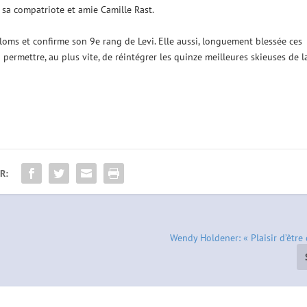
 sa compatriote et amie Camille Rast.
loms et confirme son 9e rang de Levi. Elle aussi, longuement blessée ces
i permettre, au plus vite, de réintégrer les quinze meilleures skieuses de l
R:
Wendy Holdener: « Plaisir d’être 