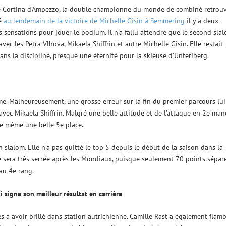
 Cortina d’Ampezzo, la double championne du monde de combiné retrou
ié
au lendemain de la victoire de Michelle Gisin à Semmering
il y a deux
sensations pour jouer le podium. Il n’a fallu attendre que le second sla
ec les Petra Vlhova, Mikaela Shiffrin et autre Michelle Gisin. Elle restait
ns la discipline, presque une éternité pour la skieuse d’Unteriberg.
me. Malheureusement, une grosse erreur sur la fin du premier parcours lui
 avec Mikaela Shiffrin. Malgré une belle attitude et de l’attaque en 2e man
 de même une belle 5e place.
slalom. Elle n’a pas quitté le top 5 depuis le début de la saison dans la
ité sera très serrée après les Mondiaux, puisque seulement 70 points sépar
 au 4e rang.
i signe son meilleur résultat en carrière
s à avoir brillé dans station autrichienne. Camille Rast a également flam