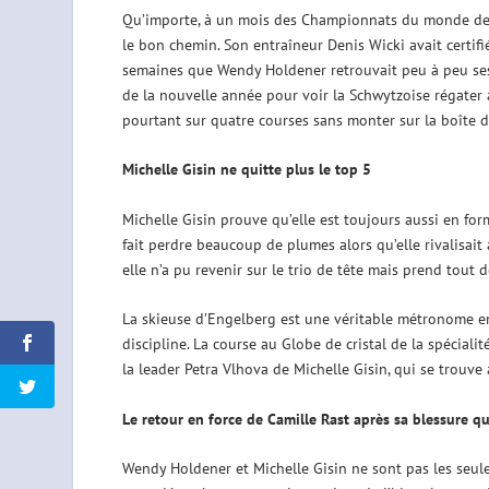
Qu’importe, à un mois des Championnats du monde de
le bon chemin. Son entraîneur Denis Wicki avait certif
semaines que Wendy Holdener retrouvait peu à peu ses 
de la nouvelle année pour voir la Schwytzoise régater av
pourtant sur quatre courses sans monter sur la boîte da
Michelle Gisin ne quitte plus le top 5
Michelle Gisin prouve qu’elle est toujours aussi en for
fait perdre beaucoup de plumes alors qu’elle rivalisait
elle n’a pu revenir sur le trio de tête mais prend tout
La skieuse d’Engelberg est une véritable métronome en 
discipline. La course au Globe de cristal de la spécial
la leader Petra Vlhova de Michelle Gisin, qui se trouve
Le retour en force de Camille Rast après sa blessure qu
Wendy Holdener et Michelle Gisin ne sont pas les seule