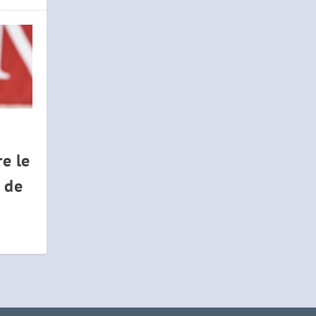
re le
 de