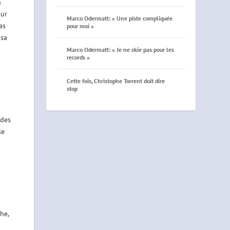
n
our
Marco Odermatt: « Une piste compliquée
as
pour moi »
 sa
Marco Odermatt: « Je ne skie pas pour les
records »
Cette fois, Christophe Torrent doit dire
stop
 des
le
he,