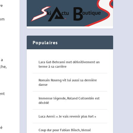
ve
lom
Populaires
 a
Lara Gut-Behrami met définitivement un
che,
terme à sa carrière
Romain Roseng vit lui aussi sa dernière
danse
ent
Immense légende, Roland Collombin est
décédé
Luca Aerni: « Je vais revenir plus fort »
bé
Coup dur pour Fabian Bösch, blessé