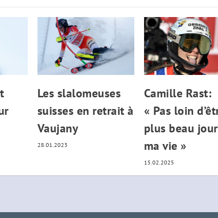
t
Les slalomeuses
Camille Rast:
ur
suisses en retrait à
« Pas loin d’êt
Vaujany
plus beau jour
ma vie »
28.01.2023
15.02.2025