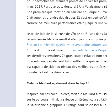
pour décrocher ses premiers points de l’hiver, les prem
mars 2019. Partie avec le dossard 57, la Valaisanne a 
une première qualification en carrière en Coupe du mon
à attaquer et prendre des risques. Et c’est en vert qu’
carrière. Sa meilleure performance était jusqu’ici une 9
Le cri de joie de la skieuse de Vétroz de 21 ans dans l’
récompensée. Mais ce résultat n’est pas une surprise 
Florian Lorimier dit qu’elle est revenue plus affûtée sur
Coupe d’Europe cet hiver
dont samedi dernier à Vauja
ces dernières semaines. Ce gros coup d’éclat va non se
dossards, mais également lui insuffler une grosse dose
est capable de skier au niveau des meilleures athlètes
monde de Cortina d’Ampezzo.
Mélanie Meillard également dans le top 15
Inspirée par ses coéquipières, Mélanie Meillard a réus
sur le parcours initial, la skieuse d’Hérémence a su lâ
la Valaisanne a grappillé 13 rangs pour se classer à un