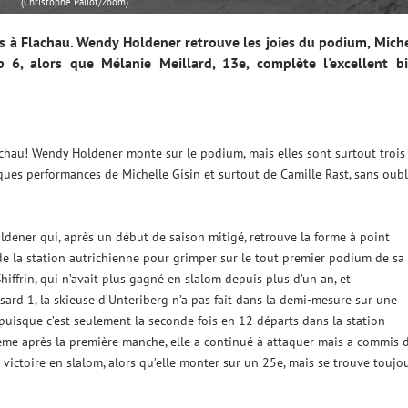
.
(Christophe Pallot/Zoom)
 à Flachau. Wendy Holdener retrouve les joies du podium, Miche
 6, alors que Mélanie Meillard, 13e, complète l'excellent bi
achau! Wendy Holdener monte sur le podium, mais elles sont surtout trois
iques performances de Michelle Gisin et surtout de Camille Rast, sans oubl
dener qui, après un début de saison mitigé, retrouve la forme à point
de la station autrichienne pour grimper sur le tout premier podium de sa
hiffrin, qui n’avait plus gagné en slalom depuis plus d’un an, et
ssard 1, la skieuse d’Unteriberg n’a pas fait dans la demi-mesure sur une
é, puisque c’est seulement la seconde fois en 12 départs dans la station
ième après la première manche, elle a continué à attaquer mais a commis 
victoire en slalom, alors qu’elle monter sur un 25e, mais se trouve toujo