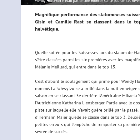
Wendy Holdener n'était pas encore montée sur le podium cet hiver
Magnifique performance des slalomeuses suisses
Gisin et Camille Rast se classent dans le top
helvétique.
Quelle soirée pour les Suissesses lors du slalom de Fl
s’être classées parmi les six premières avec les magnif
Mélanie Meillard, qui entre dans le top 15.
C’est d’abord le soulagement qui prime pour Wendy Hol
nommé. La Schwytzoise a brillé dans la nuit enneigée 
saison en se classant 3e derrière l’Américaine Mikaela S
l’Autrichienne Katharina Liensberger. Partie avec le do
piste sur laquelle elle n’avait guère brillé par le pass
d’Hermann Maier qu’elle se classe dans le top 3. Deux
petites erreurs qui l’empêche de remporter sa première 
sevrée de succès.