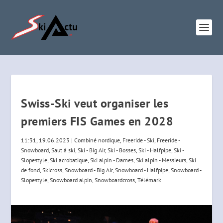
Swiss-Ski veut organiser les
premiers FIS Games en 2028
11:31, 19.06.2023
|
Combiné nordique
,
Freeride - Ski
,
Freeride -
Snowboard
,
Saut à ski
,
Ski - Big Air
,
Ski - Bosses
,
Ski - Halfpipe
,
Ski -
Slopestyle
,
Ski acrobatique
,
Ski alpin - Dames
,
Ski alpin - Messieurs
,
Ski
de fond
,
Skicross
,
Snowboard - Big Air
,
Snowboard - Halfpipe
,
Snowboard -
Slopestyle
,
Snowboard alpin
,
Snowboardcross
,
Télémark