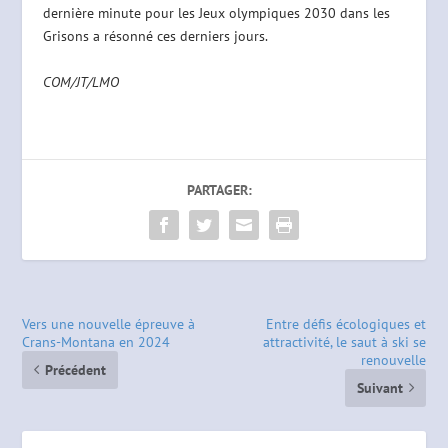
dernière minute pour les Jeux olympiques 2030 dans les
Grisons a résonné ces derniers jours.
COM/JT/LMO
PARTAGER:
Vers une nouvelle épreuve à
Entre défis écologiques et
Crans-Montana en 2024
attractivité, le saut à ski se
renouvelle
Précédent
Suivant