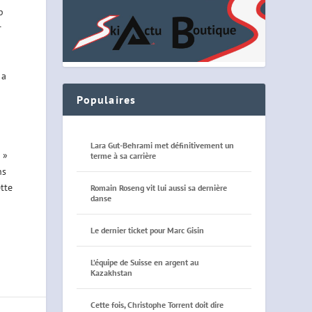
p
r
 a
Populaires
Lara Gut-Behrami met définitivement un
 »
terme à sa carrière
ns
ette
Romain Roseng vit lui aussi sa dernière
danse
Le dernier ticket pour Marc Gisin
L’équipe de Suisse en argent au
Kazakhstan
Cette fois, Christophe Torrent doit dire