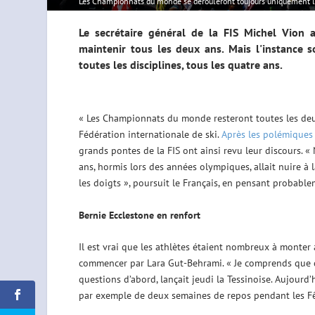
Les Championnats du monde se dérouleront toujours uniquement l
Le secrétaire général de la FIS Michel Vio
maintenir tous les deux ans. Mais l'instance 
toutes les disciplines, tous les quatre ans.
« Les Championnats du monde resteront toutes les deux
Fédération internationale de ski.
Après les polémiques
grands pontes de la FIS ont ainsi revu leur discours.
ans, hormis lors des années olympiques, allait nuire à l
les doigts », poursuit le Français, en pensant probablem
Bernie Ecclestone en renfort
Il est vrai que les athlètes étaient nombreux à monte
commencer par Lara Gut-Behrami. « Je comprends que c’es
questions d’abord, lançait jeudi la Tessinoise. Aujourd’h
par exemple de deux semaines de repos pendant les Fê