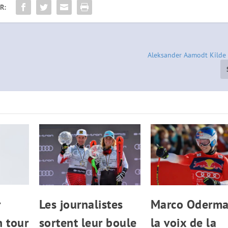
R:
Aleksander Aamodt Kilde 
r
Les journalistes
Marco Odermat
n tour
sortent leur boule
la voix de la