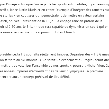
par l’image. « Lorsque l’on regarde les sports automobiles, il y a beaucou
tif », lance Justin Murisier en citant l’exemple d’intégrer des caméras su
e stories » en coulisses qui permettraient de mettre en valeur certains
liasch, nouveau président de la FIS, qui a engagé l’ancien patron de la
ir si à 90 ans, le Britannique sera capable de dynamiser un sport qui en
de nouvelles destinations », poursuit Johan Eliasch.
présidence, la FIS souhaite réellement innover. Organiser des « FIS Games
ion faîtière du ski mondial. « Ce serait un événement qui regrouperait da
rmettrait de valoriser l’ensemble de nos sports », poursuit Michel Vion. C
des années impaires n’accueillant pas de Jeux olympiques. La première
e encore aucun concept précis, ni de lieu défini.