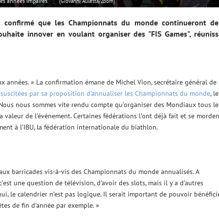
es années impaires.
(Giovanni Auletta/Zoom)
n a confirmé que les Championnats du monde continueront de
souhaite innover en voulant organiser des "FIS Games", réuniss
 années. » La confirmation émane de Michel Vion, secrétaire général de 
 suscitées par sa proposition d’annualiser les Championnats du monde
, l
 « Nous nous sommes vite rendu compte qu’organiser des Mondiaux tous le
a valeur de l’événement. Certaines fédérations l’ont déjà fait et se morden
ent à l’IBU, la fédération internationale du biathlon.
r aux barricades vis-à-vis des Championnats du monde annualisés. A
t une question de télévision, d’avoir des slots, mais il y a d’autres
ui, le calendrier n’est pas logique. Il serait important de pouvoir bénéfici
tes de fin d’année par exemple. »