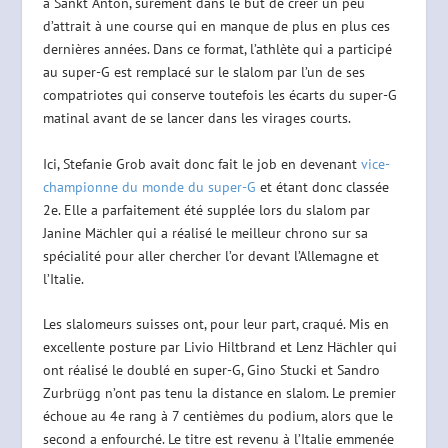
à Sankt Anton, sûrement dans le but de créer un peu
d’attrait à une course qui en manque de plus en plus ces
dernières années. Dans ce format, l’athlète qui a participé
au super-G est remplacé sur le slalom par l’un de ses
compatriotes qui conserve toutefois les écarts du super-G
matinal avant de se lancer dans les virages courts.
Ici, Stefanie Grob avait donc fait le job en devenant
vice-
championne du monde du super-G
et étant donc classée
2e. Elle a parfaitement été supplée lors du slalom par
Janine Mächler qui a réalisé le meilleur chrono sur sa
spécialité pour aller chercher l’or devant l’Allemagne et
l’Italie.
Les slalomeurs suisses ont, pour leur part, craqué. Mis en
excellente posture par Livio Hiltbrand et Lenz Hächler qui
ont réalisé le doublé en super-G, Gino Stucki et Sandro
Zurbrügg n’ont pas tenu la distance en slalom. Le premier
échoue au 4e rang à 7 centièmes du podium, alors que le
second a enfourché. Le titre est revenu à l’Italie emmenée