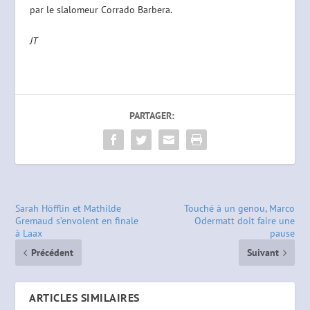
par le slalomeur Corrado Barbera.
JT
PARTAGER:
Sarah Höfflin et Mathilde
Touché à un genou, Marco
Gremaud s’envolent en finale
Odermatt doit faire une
à Laax
pause
Précédent
Suivant
ARTICLES SIMILAIRES