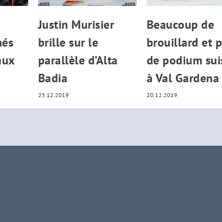
Justin Murisier
Beaucoup de
nés
brille sur le
brouillard et 
aux
parallèle d’Alta
de podium sui
Badia
à Val Gardena
23.12.2019
20.12.2019