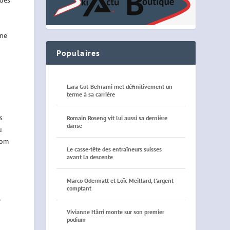
 des
une
Populaires
Lara Gut-Behrami met définitivement un
terme à sa carrière
s
Romain Roseng vit lui aussi sa dernière
danse
u
lom
Le casse-tête des entraîneurs suisses
avant la descente
Marco Odermatt et Loïc Meillard, l’argent
comptant
e
Vivianne Härri monte sur son premier
podium