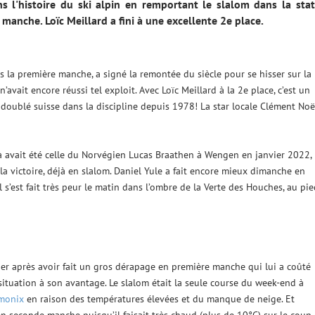
ns l'histoire du ski alpin en remportant le slalom dans la sta
manche. Loïc Meillard a fini à une excellente 2e place.
 la première manche, a signé la remontée du siècle pour se hisser sur la
vait encore réussi tel exploit. Avec Loïc Meillard à la 2e place, c’est un
 doublé suisse dans la discipline depuis 1978! La star locale Clément Noë
avait été celle du Norvégien Lucas Braathen à Wengen en janvier 2022,
r la victoire, déjà en slalom. Daniel Yule a fait encore mieux dimanche en
 s’est fait très peur le matin dans l’ombre de la Verte des Houches, au pie
ifier après avoir fait un gros dérapage en première manche qui lui a coûté
situation à son avantage. Le slalom était la seule course du week-end à
amonix
en raison des températures élevées et du manque de neige. Et