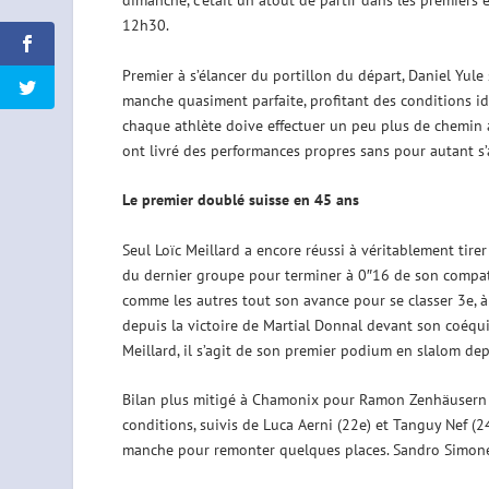
dimanche, c’était un atout de partir dans les premiers 
12h30.
Premier à s’élancer du portillon du départ, Daniel Yule s’
manche quasiment parfaite, profitant des conditions i
chaque athlète doive effectuer un peu plus de chemin a
ont livré des performances propres sans pour autant s
Le premier doublé suisse en 45 ans
Seul Loïc Meillard a encore réussi à véritablement tir
du dernier groupe pour terminer à 0″16 de son compatr
comme les autres tout son avance pour se classer 3e, à
depuis la victoire de Martial Donnal devant son coéq
Meillard, il s’agit de son premier podium en slalom de
Bilan plus mitigé à Chamonix pour Ramon Zenhäusern e
conditions, suivis de Luca Aerni (22e) et Tanguy Nef (24
manche pour remonter quelques places. Sandro Simonet