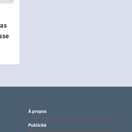
pas
sse
À propos
Publicité