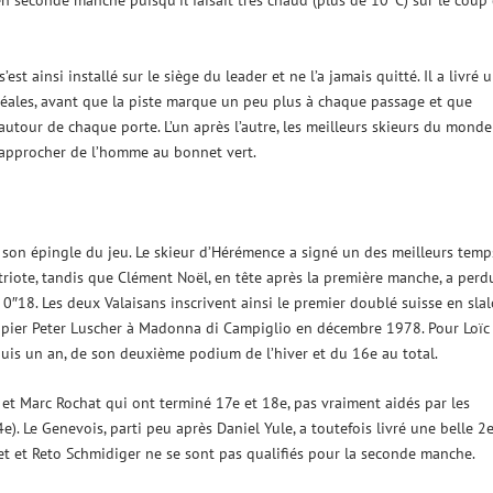
en seconde manche puisqu’il faisait très chaud (plus de 10°C) sur le coup
est ainsi installé sur le siège du leader et ne l’a jamais quitté. Il a livré 
déales, avant que la piste marque un peu plus à chaque passage et que
utour de chaque porte. L’un après l’autre, les meilleurs skieurs du monde
’approcher de l’homme au bonnet vert.
er son épingle du jeu. Le skieur d’Hérémence a signé un des meilleurs temp
iote, tandis que Clément Noël, en tête après la première manche, a perd
 0″18. Les deux Valaisans inscrivent ainsi le premier doublé suisse en sla
uipier Peter Luscher à Madonna di Campiglio en décembre 1978. Pour Loïc
puis un an, de son deuxième podium de l’hiver et du 16e au total.
t Marc Rochat qui ont terminé 17e et 18e, pas vraiment aidés par les
e). Le Genevois, parti peu après Daniel Yule, a toutefois livré une belle 2
 et Reto Schmidiger ne se sont pas qualifiés pour la seconde manche.