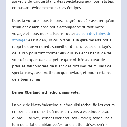
suiveurs du Cirque blanc, des spectateurs aux journalistes,
en passant évidemment par les équipes.
Dans la voiture, nous tenons, malgré tout, à s’assurer qu’un
semblant d’ambiance nous accompagne durant notre
voyage et nous nous laissons rouler
au son des tubes de
schlager.
A Frutigen, un coup d’œil à la gare déserte nous
rappelle que vendredi, samedi et dimanche, les employés
de la BLS pourront chômer, eux qui avaient l’habitude de
voir débarquer dans la petite gare nichée au cœur de
prairies saupoudrées de blanc des dizaines de milliers de
spectateurs, aussi matinaux que joviaux, et pour certains
déjà bien avinés.
Berner Oberland isch schön, mais vide…
La voix de Matty Valentino sur Vogulisi réchauffe les cœurs
en berne au moment où nous arrivons à Adelboden, car,
quoiqu’il arrive, Berner Oberland isch (immer) schön. Mais
loin de la folie ambiante, c’est une station désespérément