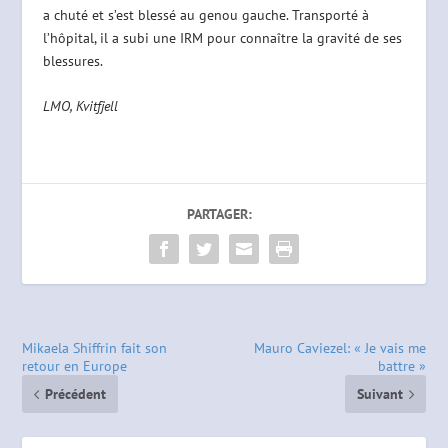
a chuté et s’est blessé au genou gauche. Transporté à
l’hôpital, il a subi une IRM pour connaître la gravité de ses
blessures.
LMO, Kvitfjell
PARTAGER:
Mikaela Shiffrin fait son
Mauro Caviezel: « Je vais me
retour en Europe
battre »
Précédent
Suivant