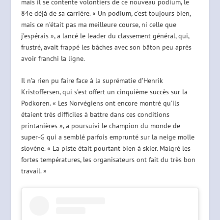
mais il se contente volontiers de ce nouveau podium, le
84e déjà de sa carrière. « Un podium, c’est toujours bien,
mais ce n’était pas ma meilleure course, ni celle que
j’espérais », a lancé le leader du classement général, qui,
frustré, avait frappé les bâches avec son bâton peu après
avoir franchi la ligne.
Il n’a rien pu faire face à la suprématie d’Henrik
Kristoffersen, qui s’est offert un cinquième succès sur la
Podkoren. « Les Norvégiens ont encore montré qu’ils
étaient très difficiles à battre dans ces conditions
printanières », a poursuivi le champion du monde de
super-G qui a semblé parfois emprunté sur la neige molle
slovène. « La piste était pourtant bien à skier. Malgré les
fortes températures, les organisateurs ont fait du très bon
travail. »