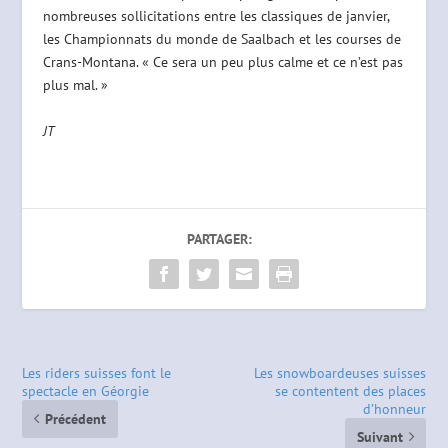
nombreuses sollicitations entre les classiques de janvier,
les Championnats du monde de Saalbach et les courses de
Crans-Montana. « Ce sera un peu plus calme et ce n’est pas
plus mal. »
JT
PARTAGER:
Les riders suisses font le
Les snowboardeuses suisses
spectacle en Géorgie
se contentent des places
d’honneur
Précédent
Suivant