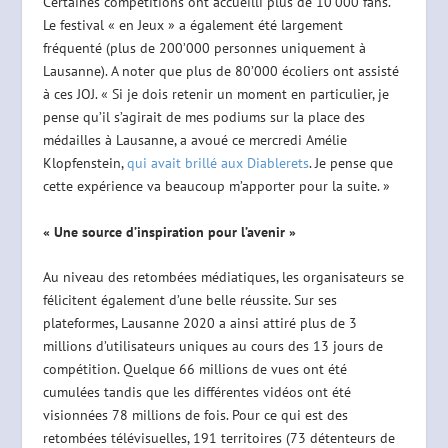
Certaines compétitions ont accueilli plus de 10’000 fans.
Le festival « en Jeux » a également été largement
fréquenté (plus de 200’000 personnes uniquement à
Lausanne). A noter que plus de 80’000 écoliers ont assisté
à ces JOJ. « Si je dois retenir un moment en particulier, je
pense qu’il s’agirait de mes podiums sur la place des
médailles à Lausanne, a avoué ce mercredi Amélie
Klopfenstein,
qui avait brillé aux Diablerets
. Je pense que
cette expérience va beaucoup m’apporter pour la suite. »
« Une source d’inspiration pour l’avenir »
Au niveau des retombées médiatiques, les organisateurs se
félicitent également d’une belle réussite. Sur ses
plateformes, Lausanne 2020 a ainsi attiré plus de 3
millions d’utilisateurs uniques au cours des 13 jours de
compétition. Quelque 66 millions de vues ont été
cumulées tandis que les différentes vidéos ont été
visionnées 78 millions de fois. Pour ce qui est des
retombées télévisuelles, 191 territoires (73 détenteurs de