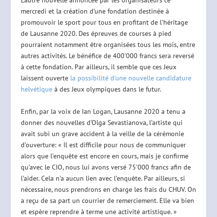
L’autre nouvelle annoncée par les organisateurs ce
mercredi et la création d’une fondation destinée à
promouvoir le sport pour tous en profitant de l’héritage
de Lausanne 2020. Des épreuves de courses à pied
pourraient notamment être organisées tous les mois, entre
autres activités. Le bénéfice de 400’000 francs sera reversé
à cette fondation. Par ailleurs, il semble que ces Jeux
laissent ouverte
la possibilité d’une nouvelle candidature
helvétique
à des Jeux olympiques dans le futur.
Enfin, par la voix de Ian Logan, Lausanne 2020 a tenu a
donner des nouvelles d’Olga Sevastianova, l’artiste qui
avait subi un grave accident à la veille de la cérémonie
d’ouverture: « Il est difficile pour nous de communiquer
alors que l’enquête est encore en cours, mais je confirme
qu’avec le CIO, nous lui avons versé 75’000 francs afin de
l’aider. Cela n’a aucun lien avec l’enquête. Par ailleurs, si
nécessaire, nous prendrons en charge les frais du CHUV. On
a reçu de sa part un courrier de remerciement. Elle va bien
et espère reprendre à terme une activité artistique. »