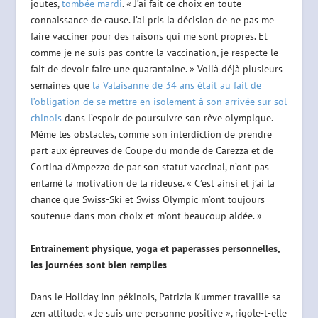
joutes,
tombée mardi
. « J’ai fait ce choix en toute
connaissance de cause. J’ai pris la décision de ne pas me
faire vacciner pour des raisons qui me sont propres. Et
comme je ne suis pas contre la vaccination, je respecte le
fait de devoir faire une quarantaine. » Voilà déjà plusieurs
semaines que
la Valaisanne de 34 ans était au fait de
l’obligation de se mettre en isolement à son arrivée sur sol
chinois
dans l’espoir de poursuivre son rêve olympique.
Même les obstacles, comme son interdiction de prendre
part aux épreuves de Coupe du monde de Carezza et de
Cortina d’Ampezzo de par son statut vaccinal, n’ont pas
entamé la motivation de la rideuse. « C’est ainsi et j’ai la
chance que Swiss-Ski et Swiss Olympic m’ont toujours
soutenue dans mon choix et m’ont beaucoup aidée. »
Entraînement physique, yoga et paperasses personnelles,
les journées sont bien remplies
Dans le Holiday Inn pékinois, Patrizia Kummer travaille sa
zen attitude. « Je suis une personne positive », rigole-t-elle