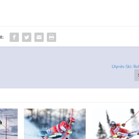
R:
L’Après-Ski: R