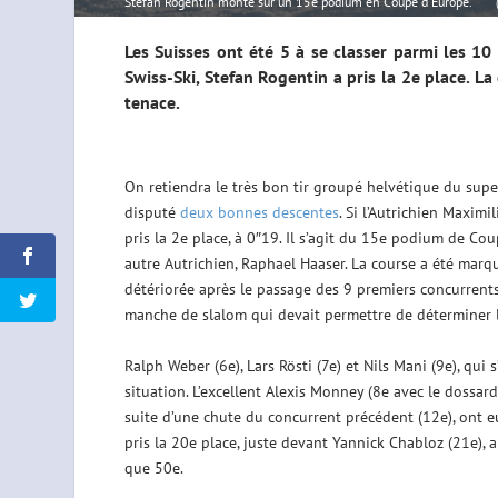
Stefan Rogentin monte sur un 15e podium en Coupe d'Europe.
Les Suisses ont été 5 à se classer parmi les 10
Swiss-Ski, Stefan Rogentin a pris la 2e place. L
tenace.
On retiendra le très bon tir groupé helvétique du supe
disputé
deux bonnes descentes
. Si l’Autrichien Maximi
pris la 2e place, à 0″19. Il s’agit du 15e podium de C
autre Autrichien, Raphael Haaser. La course a été marqu
détériorée après le passage des 9 premiers concurrents
manche de slalom qui devait permettre de déterminer 
Ralph Weber (6e), Lars Rösti (7e) et Nils Mani (9e), qui
situation. L’excellent Alexis Monney (8e avec le dossard
suite d’une chute du concurrent précédent (12e), ont e
pris la 20e place, juste devant Yannick Chabloz (21e), 
que 50e.