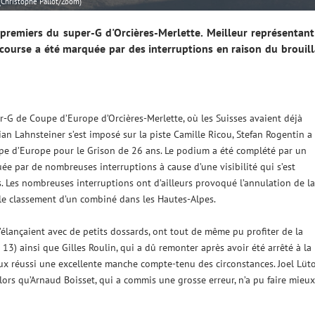
(Christophe Pallot/Zoom)
 premiers du super-G d'Orcières-Merlette. Meilleur représentan
a course a été marquée par des interruptions en raison du brouil
r-G de Coupe d’Europe d’Orcières-Merlette, où les Suisses avaient déjà
lian Lahnsteiner s’est imposé sur la piste Camille Ricou, Stefan Rogentin a 
oupe d’Europe pour le Grison de 26 ans. Le podium a été complété par un
ée par de nombreuses interruptions à cause d’une visibilité qui s’est
. Les nombreuses interruptions ont d’ailleurs provoqué l’annulation de la
le classement d’un combiné dans les Hautes-Alpes.
 s’élançaient avec de petits dossards, ont tout de même pu profiter de la
 13) ainsi que Gilles Roulin, qui a dû remonter après avoir été arrêté à la
ux réussi une excellente manche compte-tenu des circonstances. Joel Lüto
alors qu’Arnaud Boisset, qui a commis une grosse erreur, n’a pu faire mieux