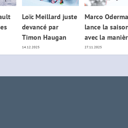
ault
Loïc Meillard juste
Marco Oderma
ses
devancé par
lance la saiso
Timon Haugan
avec la maniè
14.12.2025
27.11.2025