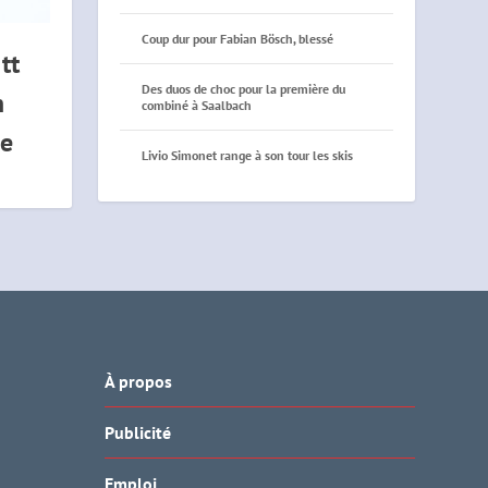
Coup dur pour Fabian Bösch, blessé
tt
Des duos de choc pour la première du
n
combiné à Saalbach
re
Livio Simonet range à son tour les skis
À propos
Publicité
Emploi