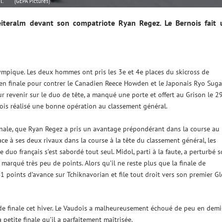
l.
(GEPA Pictures)
eiteralm devant son compatriote Ryan Regez. Le Bernois fait 
ympique. Les deux hommes ont pris les 3e et 4e places du skicross de
e en finale pour contrer le Canadien Reece Howden et le Japonais Ryo Sugai
ur revenir sur le duo de tête, a manqué une porte et offert au Grison le 2
fois réalisé une bonne opération au classement général.
 finale, que Ryan Regez a pris un avantage prépondérant dans la course au
ce à ses deux rivaux dans la course à la tête du classement général, les
 duo français s’est sabordé tout seul. Midol, parti à la faute, a perturbé 
 marqué très peu de points. Alors qu’il ne reste plus que la finale de
points d’avance sur Tchiknavorian et file tout droit vers son premier G
de finale cet hiver. Le Vaudois a malheureusement échoué de peu en demi
 petite finale qu’il a parfaitement maîtrisée.