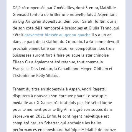
Déjà récompensée par 7 médailles, dont 3 en or, Mathilde
Gremaud tentera de briller une nouvelle fois à Aspen tant
en Big Air qu’en slopestyle. Idem pour Sarah Höfflin, qui a
de son côté déjà remporté 4 breloques et Giulia Tanno, qui
s’était
gravement blessée au genou gauche
il y a un an
dans le park de la station du Colorado. La Grisonne devrait
prochainement faire son retour en compétition. Les trois
Suissesses auront fort à faire puisque la star chinoise
Eileen Gu a également été retenue, tout comme la
Française Tess Ledeux, la Canadienne Megen Oldham et
l’Estonienne Kelly Sildaru.
Tenant du titre en slopestyle à Aspen, Andri Ragettli
disputera à nouveau son épreuve phare. Le sextuple
médaillé aux X Games n’a toutefois pas été sélectionné
pour le moment pour le Big Air malgré son succès dans
l’épreuve en 2021. Enfin, le contingent helvétique est
complété par Jan Scherrer, qui enchaîne les belles
performances en snowboard halfpipe. Médaillé de bronze