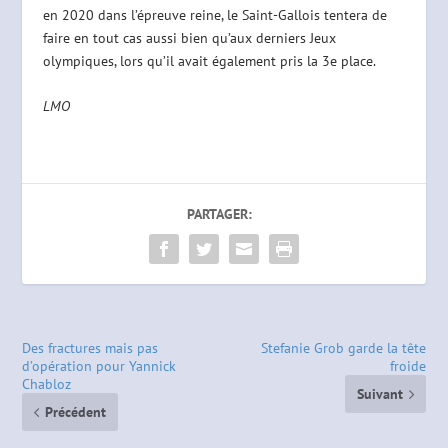
en 2020 dans l’épreuve reine, le Saint-Gallois tentera de
faire en tout cas aussi bien qu’aux derniers Jeux
olympiques, lors qu’il avait également pris la 3e place.
LMO
PARTAGER:
Des fractures mais pas
Stefanie Grob garde la tête
d’opération pour Yannick
froide
Chabloz
Suivant
Précédent