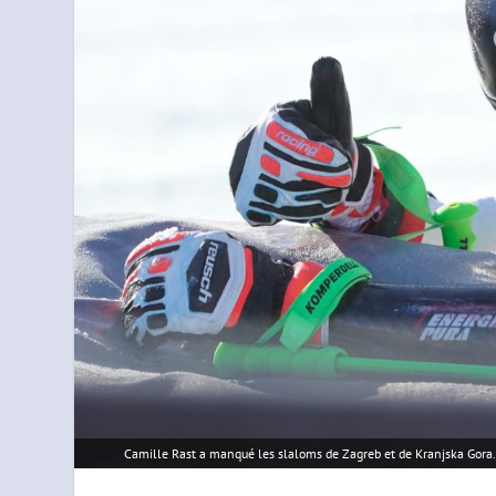
Camille Rast a manqué les slaloms de Zagreb et de Kranjska Gora.