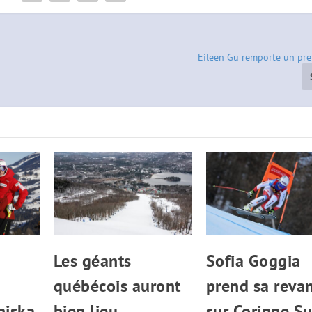
Eileen Gu remporte un pr
Les géants
Sofia Goggia
québécois auront
prend sa reva
njska
bien lieu
sur Corinne Su