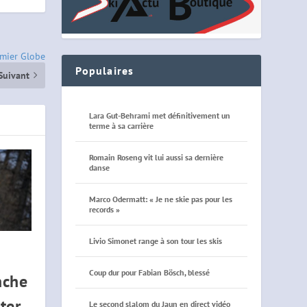
emier Globe
Populaires
Suivant
Lara Gut-Behrami met définitivement un
terme à sa carrière
Romain Roseng vit lui aussi sa dernière
danse
Marco Odermatt: « Je ne skie pas pour les
records »
Livio Simonet range à son tour les skis
Coup dur pour Fabian Bösch, blessé
nche
ter
Le second slalom du Jaun en direct vidéo