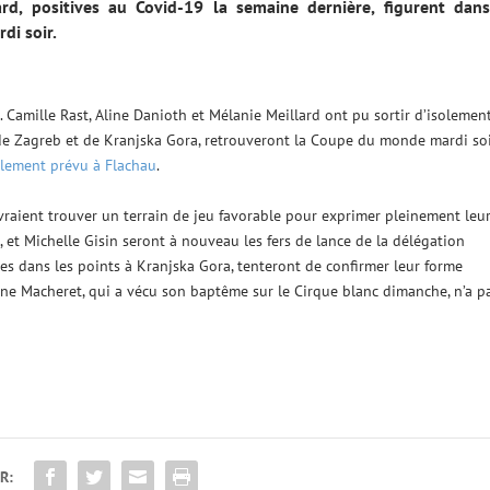
rd, positives au Covid-19 la semaine dernière, figurent dans
di soir.
. Camille Rast, Aline Danioth et Mélanie Meillard ont pu sortir d’isolement
 de Zagreb et de Kranjska Gora, retrouveront la Coupe du monde mardi so
ialement prévu à Flachau
.
evraient trouver un terrain de jeu favorable pour exprimer pleinement leu
 et Michelle Gisin seront à nouveau les fers de lance de la délégation
ées dans les points à Kranjska Gora, tenteront de confirmer leur forme
ne Macheret, qui a vécu son baptême sur le Cirque blanc dimanche, n’a p
R: