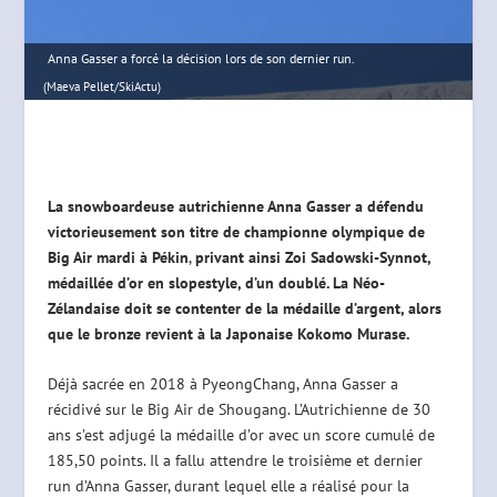
Anna Gasser a forcé la décision lors de son dernier run.
(Maeva Pellet/SkiActu)
La snowboardeuse autrichienne Anna Gasser a défendu
victorieusement son titre de championne olympique de
Big Air mardi à Pékin
,
privant ainsi Zoi Sadowski-Synnot,
médaillée d’or en slopestyle, d’un doublé. La Néo-
Zélandaise doit se contenter de la médaille d’argent, alors
que le bronze revient à la Japonaise Kokomo Murase.
Déjà sacrée en 2018 à PyeongChang, Anna Gasser a
récidivé sur le Big Air de Shougang. L’Autrichienne de 30
ans s’est adjugé la médaille d’or avec un score cumulé de
185,50 points. Il a fallu attendre le troisième et dernier
run d’Anna Gasser, durant lequel elle a réalisé pour la