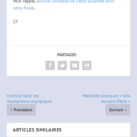
Pour rappel,
aucune Suissesse ne s’était qualifiée pour
cette finale
.
CF
PARTAGER:
Corinne Suter est
Mathilde Gremaud: « Une
championne olympique!
monstre fierté »
Précédent
Suivant
ARTICLES SIMILAIRES