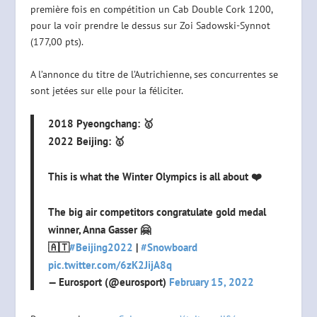
première fois en compétition un Cab Double Cork 1200,
pour la voir prendre le dessus sur Zoi Sadowski-Synnot
(177,00 pts).
A l’annonce du titre de l’Autrichienne, ses concurrentes se
sont jetées sur elle pour la féliciter.
2018 Pyeongchang: 🥇
2022 Beijing: 🥇
This is what the Winter Olympics is all about ❤️
The big air competitors congratulate gold medal
winner, Anna Gasser 🤗
🇦🇹
#Beijing2022
|
#Snowboard
pic.twitter.com/6zK2JijA8q
— Eurosport (@eurosport)
February 15, 2022