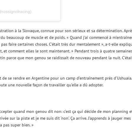
@rossignolracing)
ustration à la Slovaque, connue pour son sérieux et sa détermination. Aprè
 perdu beaucoup de muscle et de poids. « Quand j’ai commencé à m’entraîne
 pas faire certaines choses. C’était très dur mentalement », a-t-elle expliq
, et comment elles le sont maintenant. » Pendant trois à quatre semaines
atin parce que mon genou se raidissait de nouveau pendant la nuit. C’étai
ant de se rendre en Argentine pour un camp d’entraînement près d’Ushuaïa.
oute une nouvelle façon de travailler qu’elle a dû adopter.
accepter quand mon genou dit non: c’est ça qui décide de mon planning e
vée sur la piste et je me suis dit ‘non’. Ça arrive. J’apprends à jauger mes
va pas super bien. »