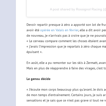
A post shared by Rossignol Racing (
Devoir repartir presque à zéro a apporté son lot de fr
avoir été
opérée en Valais en février
, elle a dit avoir
de nouveau, je n’arrivais pas à croire que je ne pouvais
« Le cerveau compare comment les choses étaient avant
« j’avais l’impression que je repartais à zéro chaque m
épuisant ».
En août, elle a pu remonter sur les skis à Zermatt, av
Mais en plus de réapprendre à faire des virages, c’est t
Le genou décide
« J’écoute mon corps beaucoup plus qu’avant. Je dois 
de mon temps d’entraînement. Certains jours, je suis arri
sensations et je sais que ce n’est pas grave si tout ne 