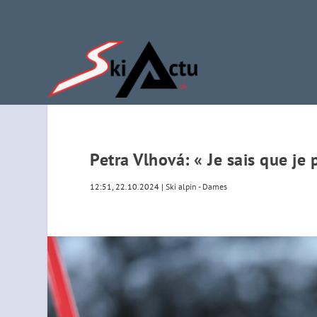
Petra Vlhová: « Je sais que je 
12:51, 22.10.2024
|
Ski alpin - Dames