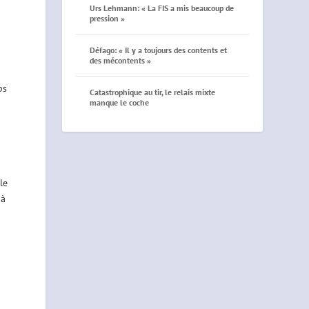
Urs Lehmann: « La FIS a mis beaucoup de
pression »
Défago: « Il y a toujours des contents et
des mécontents »
ps
Catastrophique au tir, le relais mixte
manque le coche
le
 à