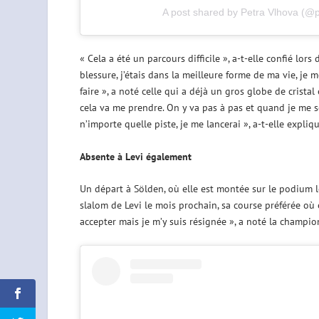
A post shared by Petra Vlhova (@
« Cela a été un parcours difficile », a-t-elle confié lo
blessure, j’étais dans la meilleure forme de ma vie, je m
faire », a noté celle qui a déjà un gros globe de crista
cela va me prendre. On y va pas à pas et quand je me se
n’importe quelle piste, je me lancerai », a-t-elle expli
Absente à Levi également
Un départ à Sölden, où elle est montée sur le podium lo
slalom de Levi le mois prochain, sa course préférée où e
accepter mais je m’y suis résignée », a noté la champi