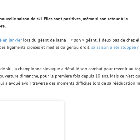
nouvelle saison de ski. Elles sont positives, même si son retour à la
re.
é en janvier
lors du géant de Jasná – « son » géant, à deux pas de chez el
 des ligaments croisés et médial du genou droit,
sa saison a été stoppée n
n de ski, la championne slovaque a détaillé son combat pour revenir au top
’ouverture dimanche, pour la première fois depuis 10 ans. Mais ce n’est q
 qui a avoué avoir traversé des moments difficiles lors de sa rééducation m