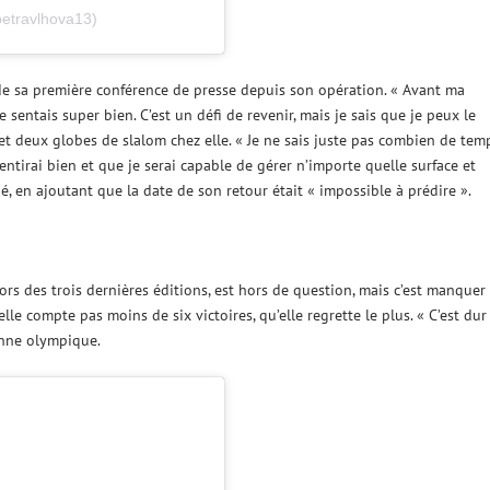
petravlhova13)
rs de sa première conférence de presse depuis son opération. « Avant ma
e sentais super bien. C’est un défi de revenir, mais je sais que je peux le
l et deux globes de slalom chez elle. « Je ne sais juste pas combien de tem
ntirai bien et que je serai capable de gérer n’importe quelle surface et
qué, en ajoutant que la date de son retour était « impossible à prédire ».
rs des trois dernières éditions, est hors de question, mais c’est manquer 
lle compte pas moins de six victoires, qu’elle regrette le plus. « C’est dur
onne olympique.