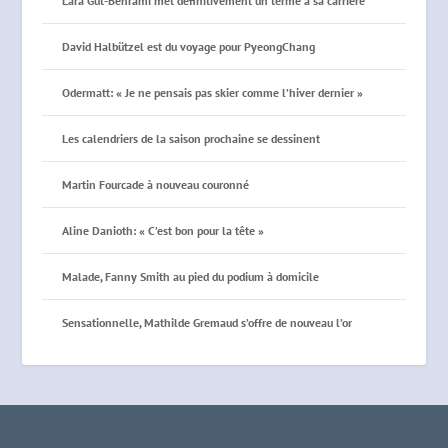
Lara Gut-Behrami met définitivement un terme à sa carrière
David Halbützel est du voyage pour PyeongChang
Odermatt: « Je ne pensais pas skier comme l’hiver dernier »
Les calendriers de la saison prochaine se dessinent
Martin Fourcade à nouveau couronné
Aline Danioth: « C’est bon pour la tête »
Malade, Fanny Smith au pied du podium à domicile
Sensationnelle, Mathilde Gremaud s’offre de nouveau l’or