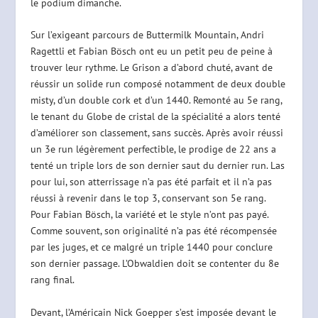
le podium dimanche.
Sur l’exigeant parcours de Buttermilk Mountain, Andri
Ragettli et Fabian Bösch ont eu un petit peu de peine à
trouver leur rythme. Le Grison a d’abord chuté, avant de
réussir un solide run composé notamment de deux double
misty, d’un double cork et d’un 1440. Remonté au 5e rang,
le tenant du Globe de cristal de la spécialité a alors tenté
d’améliorer son classement, sans succès. Après avoir réussi
un 3e run légèrement perfectible, le prodige de 22 ans a
tenté un triple lors de son dernier saut du dernier run. Las
pour lui, son atterrissage n’a pas été parfait et il n’a pas
réussi à revenir dans le top 3, conservant son 5e rang.
Pour Fabian Bösch, la variété et le style n’ont pas payé.
Comme souvent, son originalité n’a pas été récompensée
par les juges, et ce malgré un triple 1440 pour conclure
son dernier passage. L’Obwaldien doit se contenter du 8e
rang final.
Devant, l’Américain Nick Goepper s’est imposée devant le