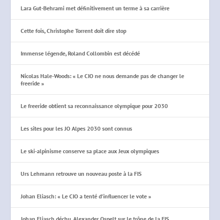
Lara Gut-Behrami met définitivement un terme à sa carrière
Cette fois, Christophe Torrent doit dire stop
Immense légende, Roland Collombin est décédé
Nicolas Hale-Woods: « Le CIO ne nous demande pas de changer le
freeride »
Le freeride obtient sa reconnaissance olympique pour 2030
Les sites pour les JO Alpes 2030 sont connus
Le ski-alpinisme conserve sa place aux Jeux olympiques
Urs Lehmann retrouve un nouveau poste à la FIS
Johan Eliasch: « Le CIO a tenté d’influencer le vote »
Johan Eliasch déchu, Alexander Ospelt sur le trône de la FIS