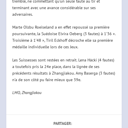
tremblé, ne commettant qu’un seule faute au tir et
terminant avec une avance considérable sur ses
adversaires.
Marte Olsbu Roeiseland a en effet repoussé sa première
poursuivante, la Suédoise Elvira Oeberg (3 fautes) à 1’36 ».
Troisième à 1’48 », Tiril Eckhoff décroche elle sa première
médaille individuelle lors de ces Jeux.
Les Suissesses sont restées en retrait. Lena Häcki (4 fautes)
a toutefois pris la 24e place, dans la lignée de ses
précédents résultats à Zhangjiakou. Amy Baserga (3 fautes)
n’a de son côté pu faire mieux que 39e.
LMO, Zhangjiakou
PARTAGER: