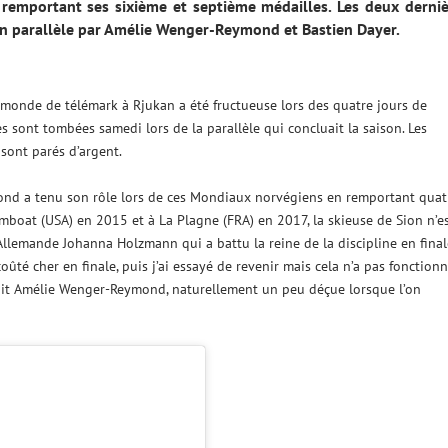
remportant ses sixième et septième médailles. Les deux derniè
n parallèle par Amélie Wenger-Reymond et Bastien Dayer.
 monde de télémark à Rjukan a été fructueuse lors des quatre jours de
 sont tombées samedi lors de la parallèle qui concluait la saison. Les
sont parés d’argent.
ond a tenu son rôle lors de ces Mondiaux norvégiens en remportant quat
mboat (USA) en 2015 et à La Plagne (FRA) en 2017, la skieuse de Sion n’e
’Allemande Johanna Holzmann qui a battu la reine de la discipline en final
oûté cher en finale, puis j’ai essayé de revenir mais cela n’a pas fonctionné
lysait Amélie Wenger-Reymond, naturellement un peu déçue lorsque l’on