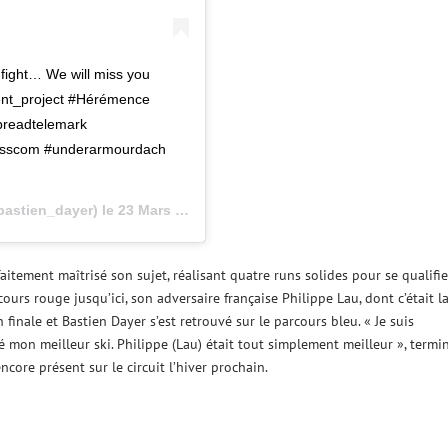
fight… We will miss you
ent_project #Hérémence
preadtelemark
swisscom #underarmourdach
astien_dayer) le
23 Mars 2019 à 8 :10 PDT
faitement maîtrisé son sujet, réalisant quatre runs solides pour se qualifie
cours rouge jusqu’ici, son adversaire française Philippe Lau, dont c’était l
 finale et Bastien Dayer s’est retrouvé sur le parcours bleu. « Je suis
né mon meilleur ski. Philippe (Lau) était tout simplement meilleur », termi
encore présent sur le circuit l’hiver prochain.