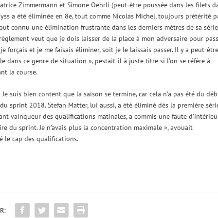
éatrice Zimmermann et Simone Oehrli (peut-être poussée dans les filets d
Wyss a été éliminée en 8e, tout comme Nicolas Michel, toujours prétérité p
out connu une élimination frustrante dans les derniers mètres de sa série
 règlement veut que je dois laisser de la place à mon adversaire pour pass
e forçais et je me faisais éliminer, soit je le laissais passer. Il y a peut-êtr
 dans ce genre de situation », pestait-il à juste titre si l’on se réfère à
nt la course.
 Je suis bien content que la saison se termine, car cela n’a pas été du déb
u sprint 2018. Stefan Matter, lui aussi, a été éliminé dès la première séri
nt vainqueur des qualifications matinales, a commis une faute d’intérieur
e du sprint. Je n’avais plus la concentration maximale », avouait
 le cap des qualifications.
R: