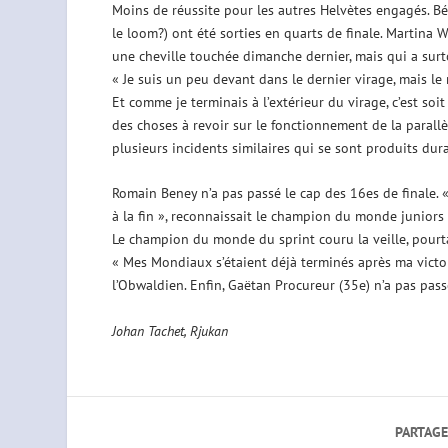
Moins de réussite pour les autres Helvètes engagés. B
le loom?) ont été sorties en quarts de finale. Martina 
une cheville touchée dimanche dernier, mais qui a surt
« Je suis un peu devant dans le dernier virage, mais le
Et comme je terminais à l’extérieur du virage, c’est soit j
des choses à revoir sur le fonctionnement de la parallèle
plusieurs incidents similaires qui se sont produits dura
Romain Beney n’a pas passé le cap des 16es de finale. «
à la fin », reconnaissait le champion du monde juniors d
Le champion du monde du sprint couru la veille, pourta
« Mes Mondiaux s’étaient déjà terminés après ma victoir
l’Obwaldien. Enfin, Gaëtan Procureur (35e) n’a pas passé
Johan Tachet, Rjukan
PARTAGE