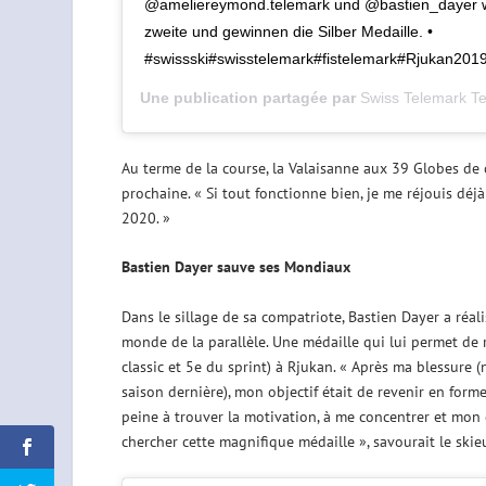
@ameliereymond.telemark und @bastien_dayer we
zweite und gewinnen die Silber Medaille. •
#swissski#swisstelemark#fistelemark#Rjukan201
Une publication partagée par
Swiss Telemark T
Au terme de la course, la Valaisanne aux 39 Globes de cr
prochaine. « Si tout fonctionne bien, je me réjouis dé
2020. »
Bastien Dayer sauve ses Mondiaux
Dans le sillage de sa compatriote, Bastien Dayer a réa
monde de la parallèle. Une médaille qui lui permet de
classic et 5e du sprint) à Rjukan. « Après ma blessure (
saison dernière), mon objectif était de revenir en forme
peine à trouver la motivation, à me concentrer et mon g
chercher cette magnifique médaille », savourait le ski