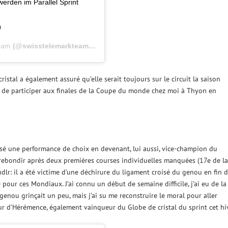
rden im Parallel Sprint
9
eam
(@swisstelemarkteam) le
23 Mars 2019 à 8 :20 PDT
istal a également assuré qu’elle serait toujours sur le circuit la saison
jà de participer aux finales de la Coupe du monde chez moi à Thyon en
lisé une performance de choix en devenant, lui aussi, vice-champion du
 rebondir après deux premières courses individuelles manquées (17e de la
ndlr: il a été victime d’une déchirure du ligament croisé du genou en fin 
 pour ces Mondiaux. J’ai connu un début de semaine difficile, j’ai eu de la
enou grinçait un peu, mais j’ai su me reconstruire le moral pour aller
eur d’Hérémence, également vainqueur du Globe de cristal du sprint cet hiv