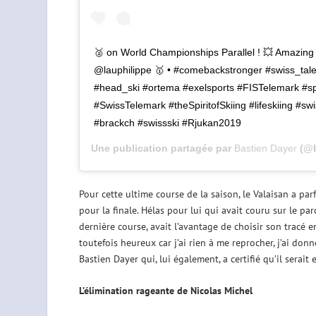
🥈 on World Championships Parallel ! 💥 Amazing 
@lauphilippe 🥇 • #comebackstronger #swiss_tal
#head_ski #ortema #exelsports #FISTelemark #s
#SwissTelemark #theSpiritofSkiing #lifeskiing #
#brackch #swissski #Rjukan2019
Une publication partagée par
Bastien Dayer
(@b
Pour cette ultime course de la saison, le Valaisan a par
pour la finale. Hélas pour lui qui avait couru sur le par
dernière course, avait l’avantage de choisir son tracé en
toutefois heureux car j’ai rien à me reprocher, j’ai don
Bastien Dayer qui, lui également, a certifié qu’il serait 
L’élimination rageante de Nicolas Michel