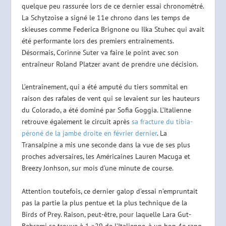
quelque peu rassurée lors de ce dernier essai chronométré.
La Schytzoise a signé le 11e chrono dans les temps de
skieuses comme Federica Brignone ou Ilka Stuhec qui avait
été performante lors des premiers entraînements.
Désormais, Corinne Suter va faire le point avec son
entraîneur Roland Platzer avant de prendre une décision.
L’entraînement, qui a été amputé du tiers sommital en
raison des rafales de vent qui se levaient sur les hauteurs
du Colorado, a été dominé par Sofia Goggia. L’Italienne
retrouve également le circuit après
sa fracture du tibia-
péroné de la jambe droite en février dernier
. La
Transalpine a mis une seconde dans la vue de ses plus
proches adversaires, les Américaines Lauren Macuga et
Breezy Jonhson, sur mois d’une minute de course.
Attention toutefois, ce dernier galop d’essai n’empruntait
pas la partie la plus pentue et la plus technique de la
Birds of Prey. Raison, peut-être, pour laquelle Lara Gut-
Behrami se trouve à 1 »29 de l’Italienne, à un bon 4e rang