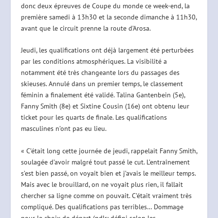
donc deux épreuves de Coupe du monde ce week-end, la
première samedi à 13h30 et la seconde dimanche à 11h30,
avant que le circuit prenne la route d’Arosa.
Jeudi, les qualifications ont déjà largement été perturbées
par les conditions atmosphériques. La visibilité a
notamment été très changeante lors du passages des
skieuses. Annulé dans un premier temps, le classement
féminin a finalement été validé. Talina Gantenbein (5e),
Fanny Smith (8e) et Sixtine Cousin (16e) ont obtenu leur
ticket pour les quarts de finale. Les qualifications
masculines n’ont pas eu lieu.
« C’était long cette journée de jeudi, rappelait Fanny Smith,
soulagée d’avoir malgré tout passé le cut. L’entraînement
s’est bien passé, on voyait bien et j’avais le meilleur temps.
Mais avec le brouillard, on ne voyait plus rien, il fallait
chercher sa ligne comme on pouvait. C’était vraiment très
compliqué. Des qualifications pas terribles… Dommage
pour le choix de départ (ndlr: défini selon les