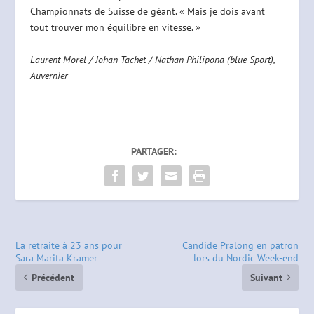
Championnats de Suisse de géant. « Mais je dois avant
tout trouver mon équilibre en vitesse. »
Laurent Morel / Johan Tachet / Nathan Philipona (blue Sport),
Auvernier
PARTAGER:
La retraite à 23 ans pour
Candide Pralong en patron
Sara Marita Kramer
lors du Nordic Week-end
Précédent
Suivant