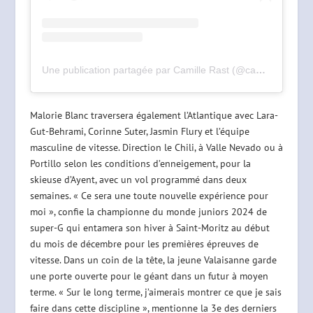
Une publication partagée par Camille Rast (@camille_rast)
Malorie Blanc traversera également l’Atlantique avec Lara-
Gut-Behrami, Corinne Suter, Jasmin Flury et l’équipe
masculine de vitesse. Direction le Chili, à Valle Nevado ou à
Portillo selon les conditions d’enneigement, pour la
skieuse d’Ayent, avec un vol programmé dans deux
semaines. « Ce sera une toute nouvelle expérience pour
moi », confie la championne du monde juniors 2024 de
super-G qui entamera son hiver à Saint-Moritz au début
du mois de décembre pour les premières épreuves de
vitesse. Dans un coin de la tête, la jeune Valaisanne garde
une porte ouverte pour le géant dans un futur à moyen
terme. « Sur le long terme, j’aimerais montrer ce que je sais
faire dans cette discipline », mentionne la 3e des derniers