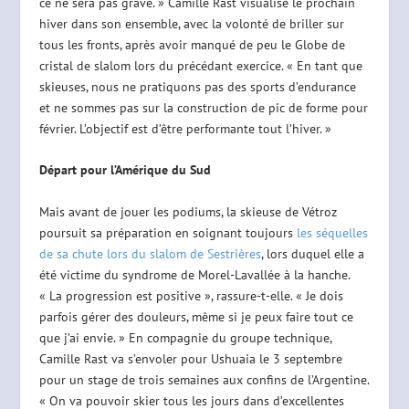
ce ne sera pas grave. » Camille Rast visualise le prochain
hiver dans son ensemble, avec la volonté de briller sur
tous les fronts, après avoir manqué de peu le Globe de
cristal de slalom lors du précédant exercice. « En tant que
skieuses, nous ne pratiquons pas des sports d’endurance
et ne sommes pas sur la construction de pic de forme pour
février. L’objectif est d’être performante tout l’hiver. »
Départ pour l’Amérique du Sud
Mais avant de jouer les podiums, la skieuse de Vétroz
poursuit sa préparation en soignant toujours
les séquelles
de sa chute lors du slalom de Sestrières
, lors duquel elle a
été victime du syndrome de Morel-Lavallée à la hanche.
« La progression est positive », rassure-t-elle. « Je dois
parfois gérer des douleurs, même si je peux faire tout ce
que j’ai envie. » En compagnie du groupe technique,
Camille Rast va s’envoler pour Ushuaia le 3 septembre
pour un stage de trois semaines aux confins de l’Argentine.
« On va pouvoir skier tous les jours dans d’excellentes