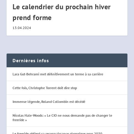
Le calendrier du prochain hiver
prend forme
13.04.2024
Dernières infos
Lara Gut-Behrami met définitivement un terme à sa carrière
Cette fois, Christophe Torrent doit dire stop
Immense légende, Roland Collombin est décédé
Nicolas Hale-Woods: « Le CIO ne nous demande pas de changer le
freeride »
Le freeride obtient sa reconnaissance olympique pour 2030