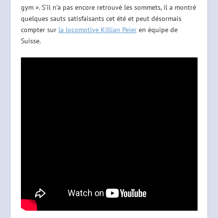
gym ». S’il n’a pas encore retrouvé les sommets, il a montré
quelques sauts satisfaisants cet été et peut désormais
compter sur
la locomotive Killian Peier
en équipe de
Suisse.